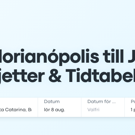
orianópolis till J
jetter & Tidtabe
Datum
Datum för hemresa
P