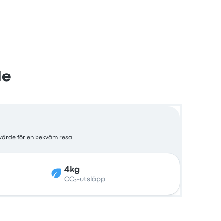
le
 värde för en bekväm resa.
4kg
CO₂-utsläpp