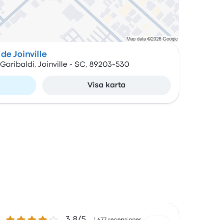
de Joinville
 Garibaldi, Joinville - SC, 89203-530
Visa karta
3.8 ur 5 stjärnor
3.8/5