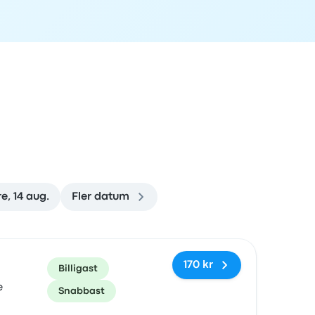
re, 14 aug.
Fler datum
rad
Pris och bokningslänk
170 kr
Billigast
e
Snabbast