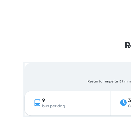
R
Resan tar ungefär 3 timma
9
bus per dag
G