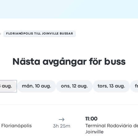
FLORIANÓPOLIS TILL JOINVILLE BUSSAR
Nästa avgångar för buss
8 aug.
mån, 10 aug.
ons, 12 aug.
tors, 13 aug.
f
den 8 augusti
esans varaktighet
ankomsttid
Ankomstplats
Rekommende
11:00
 Florianópolis
Terminal Rodoviário d
3h 25m
Joinville