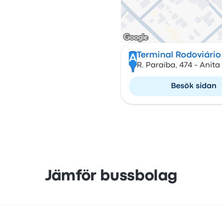
Terminal Rodoviário 
A
R. Paraíba, 474 - Anita
Besök sidan
Jämför bussbolag