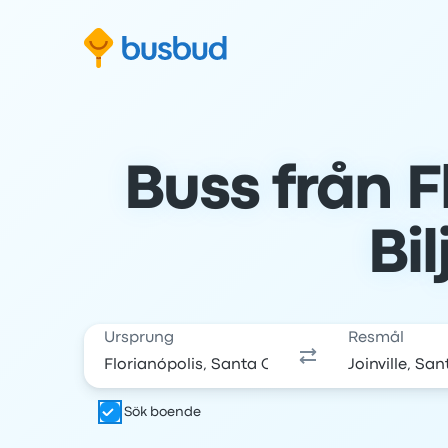
oppa till sökformuläret
Hoppa till sidfoten
Hoppa till innehåll
Buss från Fl
Bil
Ursprung
Resmål
Sök boende