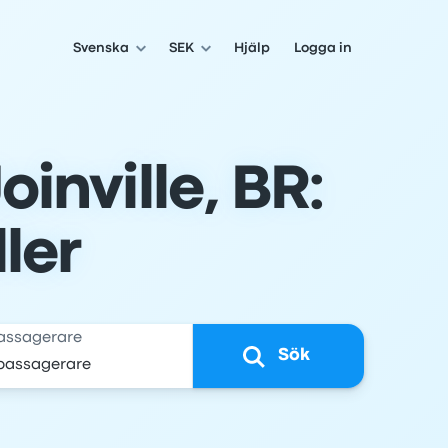
Svenska
SEK
Hjälp
Logga in
oinville, BR:
ller
assagerare
Sök