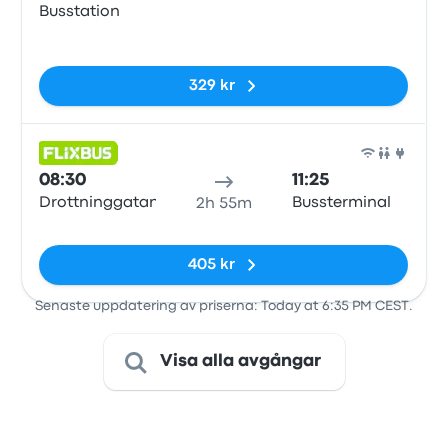
Busstation
Inga taggar
329 kr
Buss
08:30
11:25
Drottninggatan
Bussterminal
2h 55m
Inga taggar
405 kr
Senaste uppdatering av priserna: Today at 6:35 PM CEST.
Visa alla avgångar