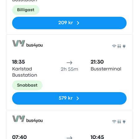
Busstation
Billigast
209 kr
Buss
18:35
21:30
Karlstad
Bussterminal
2h 55m
Busstation
Snabbast
579 kr
Buss
07:40
10:45