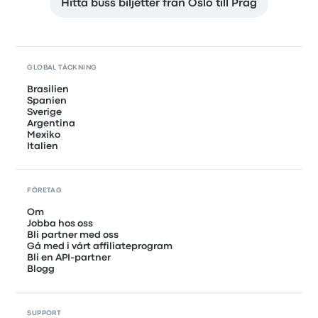
Hitta buss biljetter från Oslo till Prag
GLOBAL TÄCKNING
Brasilien
Spanien
Sverige
Argentina
Mexiko
Italien
FÖRETAG
Om
Jobba hos oss
Bli partner med oss
Gå med i vårt affiliateprogram
Bli en API-partner
Blogg
SUPPORT