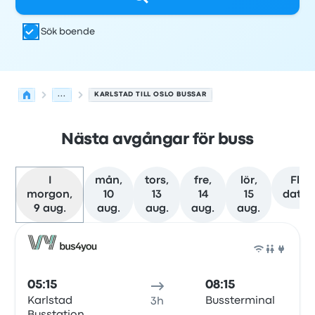
Sök boende
...
KARLSTAD TILL OSLO BUSSAR
Nästa avgångar för buss
I
mån,
tors,
fre,
lör,
Fler
morgon,
10
13
14
15
datu
9 aug.
aug.
aug.
aug.
aug.
Nästa avgångar från Karlstad till Oslo den 9 augusti
Drivs av
Fordonstyp
Avgångstid
Avgångsplats
resans va
Buss
05:15
08:15
Karlstad
Bussterminal
3h