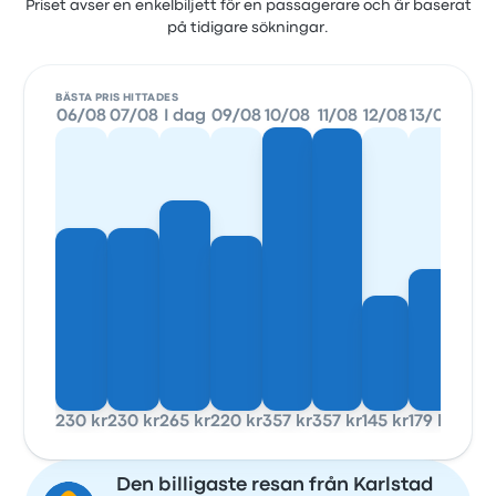
Priset avser en enkelbiljett för en passagerare och är baserat
på tidigare sökningar.
BÄSTA PRIS HITTADES
06/08
07/08
I dag
09/08
10/08
11/08
12/08
13/08
230 kr
230 kr
265 kr
220 kr
357 kr
357 kr
145 kr
179 kr
Den billigaste resan från Karlstad