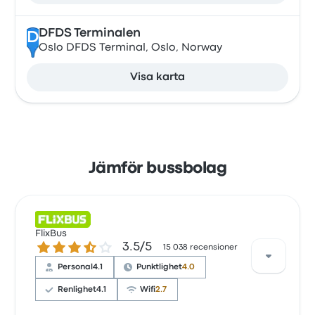
DFDS Terminalen
D
Oslo DFDS Terminal, Oslo, Norway
Visa karta
Jämför bussbolag
FlixBus
3.5 ur 5 stjärnor
3.5/5
15 038 recensioner
Personal
4.1
Punktlighet
4.0
Renlighet
4.1
Wifi
2.7