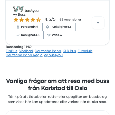
Baserat på 15038 recensioner har företaget 3.5
stjärnor på Busbud. Resenärerna var särskilt nöjda
Vy Buss
4.3 ur 5 stjärnor
4.3/5
med biljettåtkomsten och temperaturen men
65 recensioner
klagade ofta på wifit. FlixBuss biljettpriser på den
Personal
4.9
Punktlighet
4.3
här resan börjar från 139 kr
Renlighet
4.8
Wifi
4.3
Bussbolag i NO:
FlixBus
,
Sindbad
,
Deutsche Bahn
,
KLR Bus
,
Euroclub
,
Baserat på 65 recensioner har företaget 4.3 stjärnor
Deutsche Bahn Regio
,
Vy bus4you
på Busbud. Resenärerna var särskilt nöjda med
personalen och sätena men klagade ofta på
eluttagen. Vy Busss biljettpriser på den här resan
börjar från 224 kr
Vanliga frågor om att resa med buss
från Karlstad till Oslo
Tänk på att tidtabeller, rutter eller uppgifter om bussbolag
som visas här kan uppdateras eller variera när du ska resa.