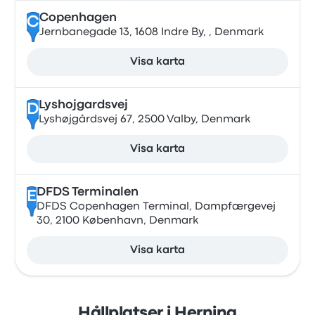
Copenhagen
C
Jernbanegade 13, 1608 Indre By, , Denmark
Visa karta
Lyshojgardsvej
D
Lyshøjgårdsvej 67, 2500 Valby, Denmark
Visa karta
DFDS Terminalen
E
DFDS Copenhagen Terminal, Dampfærgevej
30, 2100 København, Denmark
Visa karta
Hållplatser i Herning