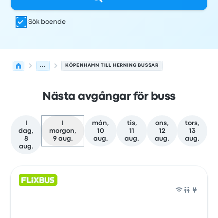
Sök boende
...
KÖPENHAMN TILL HERNING BUSSAR
Nästa avgångar för buss
I
I
mån,
tis,
ons,
tors,
dag,
morgon,
10
11
12
13
8
9 aug.
aug.
aug.
aug.
aug.
aug.
Nästa avgångar från Köpenhamn till Herning den 9 aug
Drivs av
Fordonstyp
Avgångstid
Avgångsplats
resans va
Buss