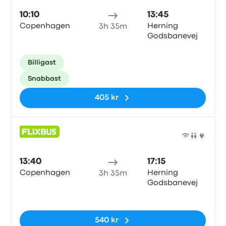
10:10
13:45
Copenhagen
Herning
3h 35m
Godsbanevej
Billigast
Snabbast
405 kr
Buss
13:40
17:15
Copenhagen
Herning
3h 35m
Godsbanevej
Inga taggar
540 kr