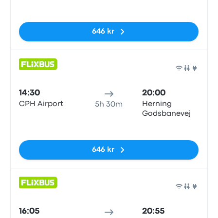
Inga taggar
646 kr
Buss
14:30
20:00
CPH Airport
Herning
5h 30m
Godsbanevej
Inga taggar
646 kr
Buss
16:05
20:55