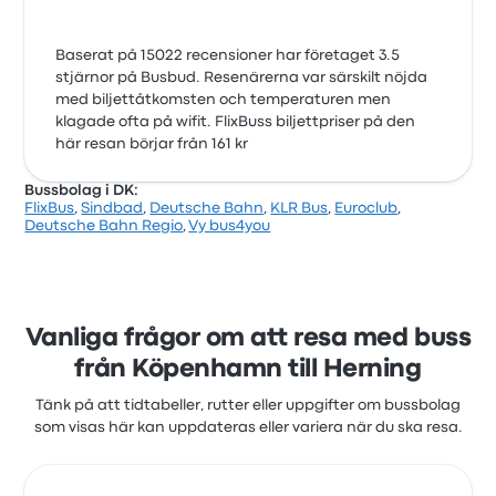
Baserat på 15022 recensioner har företaget 3.5
stjärnor på Busbud. Resenärerna var särskilt nöjda
med biljettåtkomsten och temperaturen men
klagade ofta på wifit. FlixBuss biljettpriser på den
här resan börjar från 161 kr
Bussbolag i DK:
FlixBus
,
Sindbad
,
Deutsche Bahn
,
KLR Bus
,
Euroclub
,
Deutsche Bahn Regio
,
Vy bus4you
Vanliga frågor om att resa med buss
från Köpenhamn till Herning
Tänk på att tidtabeller, rutter eller uppgifter om bussbolag
som visas här kan uppdateras eller variera när du ska resa.