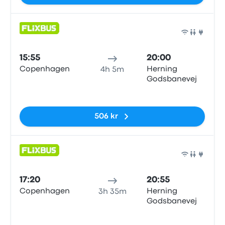
Buss
15:55
20:00
Copenhagen
Herning
4h 5m
Godsbanevej
Inga taggar
506 kr
Buss
17:20
20:55
Copenhagen
Herning
3h 35m
Godsbanevej
Inga taggar