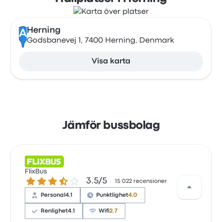
Herning
A
Godsbanevej 1, 7400 Herning, Denmark
Visa karta
Jämför bussbolag
FlixBus
3.5 ur 5 stjärnor
3.5/5
15 022 recensioner
Personal
4.1
Punktlighet
4.0
Renlighet
4.1
Wifi
2.7