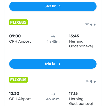
540 kr
Buss
09:00
13:45
CPH Airport
Herning
4h 45m
Godsbanevej
Inga taggar
646 kr
Buss
12:30
17:15
CPH Airport
Herning
4h 45m
Godsbanevej