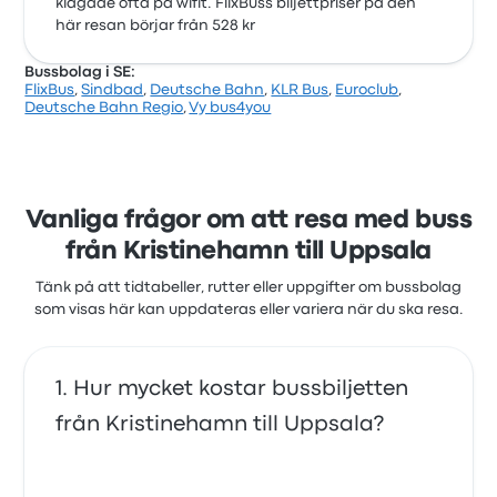
klagade ofta på wifit. FlixBuss biljettpriser på den
här resan börjar från 528 kr
Bussbolag i SE:
FlixBus
,
Sindbad
,
Deutsche Bahn
,
KLR Bus
,
Euroclub
,
Deutsche Bahn Regio
,
Vy bus4you
Vanliga frågor om att resa med buss
från Kristinehamn till Uppsala
Tänk på att tidtabeller, rutter eller uppgifter om bussbolag
som visas här kan uppdateras eller variera när du ska resa.
Hur mycket kostar bussbiljetten
från Kristinehamn till Uppsala?