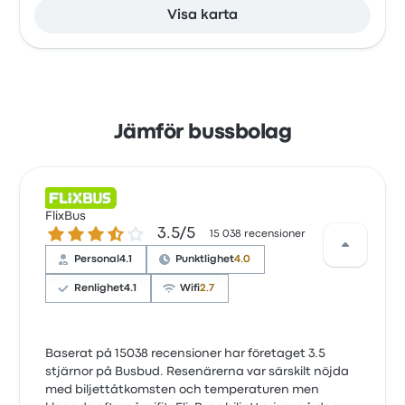
Visa karta
Jämför bussbolag
FlixBus
3.5 ur 5 stjärnor
3.5/5
15 038 recensioner
Personal
4.1
Punktlighet
4.0
Renlighet
4.1
Wifi
2.7
Baserat på 15038 recensioner har företaget 3.5
stjärnor på Busbud. Resenärerna var särskilt nöjda
med biljettåtkomsten och temperaturen men