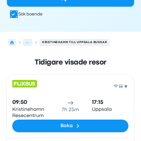
Sök boende
...
KRISTINEHAMN TILL UPPSALA BUSSAR
Tidigare visade resor
Nästa avgångar från Kristinehamn till Uppsala den 8 au
Drivs av
Fordonstyp
Avgångstid
Avgångsplats
resans va
Buss
09:50
17:15
Kristinehamn
Uppsala
7h 25m
Resecentrum
Boka