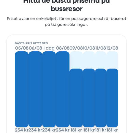
Hitta de bästa priserna på
bussresor
Priset avser en enkelbiljett för en passagerare och är baserat
på tidigare sökningar.
BÄSTA PRIS HITTADES
05/08
06/08
I dag
08/08
09/08
10/08
11/08
12/08
234 kr
234 kr
234 kr
234 kr
181 kr
181 kr
181 kr
181 kr