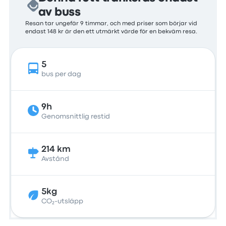
av buss
Resan tar ungefär 9 timmar, och med priser som börjar vid
endast 148 kr är den ett utmärkt värde för en bekväm resa.
5
bus per dag
9h
Genomsnittlig restid
214 km
Avstånd
5kg
CO₂-utsläpp