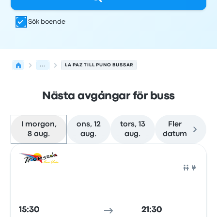
Sök boende
...
LA PAZ TILL PUNO BUSSAR
Nästa avgångar för buss
I morgon,
ons, 12
tors, 13
Fler
8 aug.
aug.
aug.
datum
Nästa avgångar från La Paz till Puno den 8 augusti
Drivs av
Fordonstyp
Avgångstid
Avgångsplats
resans va
Buss
15:30
21:30