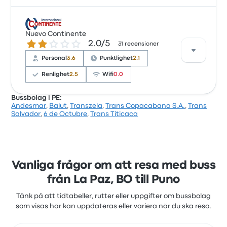
Baserat på 352 recensioner har företaget 3.1
stjärnor på Busbud. Resenärerna var särskilt nöjda
Nuevo Continente
2.0 ur 5 stjärnor
2.0/5
med sätena och avgångsplatsen men klagade ofta
31 recensioner
på wifit. Transzelas biljettpriser på den här resan
Personal
3.6
Punktlighet
2.1
börjar från 248 kr
Renlighet
2.5
Wifi
0.0
Bussbolag i PE:
Andesmar
,
Balut
,
Transzela
,
Trans Copacabana S.A.
,
Trans
Baserat på 31 recensioner har företaget 2 stjärnor
Salvador
,
6 de Octubre
,
Trans Titicaca
på Busbud. Resenärerna var särskilt nöjda med
sätena och avgångsplatsen men klagade ofta på
wifit. Nuevo Continentes biljettpriser på den här
resan börjar från 357 kr
Vanliga frågor om att resa med buss
från La Paz, BO till Puno
Tänk på att tidtabeller, rutter eller uppgifter om bussbolag
som visas här kan uppdateras eller variera när du ska resa.