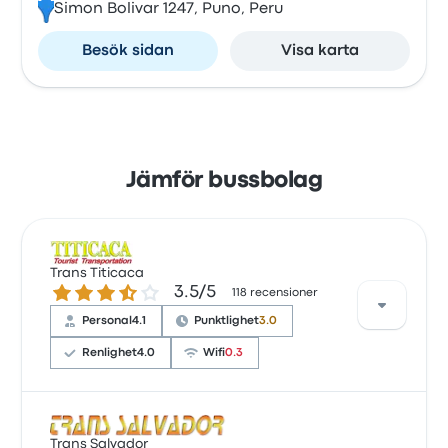
Simon Bolivar 1247, Puno, Peru
Besök sidan
Visa karta
Jämför bussbolag
Trans Titicaca
3.5 ur 5 stjärnor
3.5/5
118 recensioner
Personal
4.1
Punktlighet
3.0
Renlighet
4.0
Wifi
0.3
Baserat på 118 recensioner har företaget 3.5 stjärnor
Trans Salvador
på Busbud. Resenärerna var särskilt nöjda med