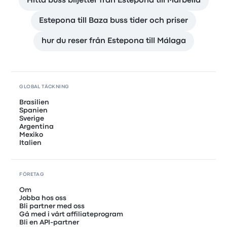
Hitta buss biljetter från Estepona till Marbella
Estepona till Baza buss tider och priser
hur du reser från Estepona till Málaga
GLOBAL TÄCKNING
Brasilien
Spanien
Sverige
Argentina
Mexiko
Italien
FÖRETAG
Om
Jobba hos oss
Bli partner med oss
Gå med i vårt affiliateprogram
Bli en API-partner