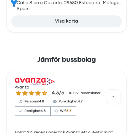
Calle Sierra Cazorla, 29680 Estepona, Málaga,
Spain
Visa karta
Jämför bussbolag
Avanza
4.3 ur 5 stjärnor
4.3/5
10 038 recensioner
Personal
4.8
Punktlighet
4.7
Renlighet
4.8
Wifi
3.3
Enligt 215 recensioner fick Avanza ett 4.4-stjärnigt