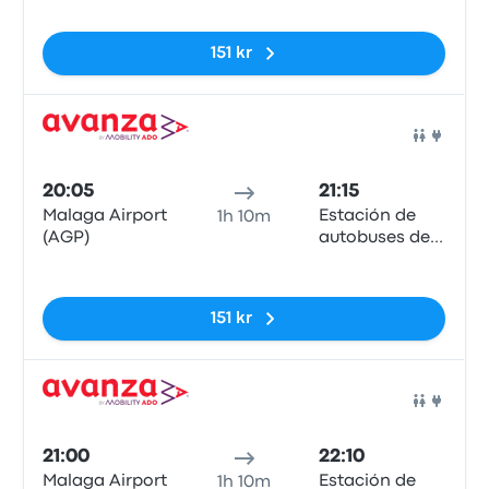
151 kr
Buss
20:05
21:15
Malaga Airport
Estación de
1h 10m
(AGP)
autobuses de
Estepona
Inga taggar
151 kr
Buss
21:00
22:10
Malaga Airport
Estación de
1h 10m