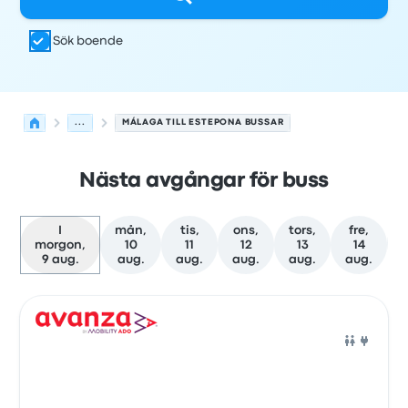
Sök boende
...
MÁLAGA TILL ESTEPONA BUSSAR
Nästa avgångar för buss
I
mån,
tis,
ons,
tors,
fre,
morgon,
10
11
12
13
14
9 aug.
aug.
aug.
aug.
aug.
aug.
Nästa avgångar från Málaga till Estepona den 9 augusti
Drivs av
Fordonstyp
Avgångstid
Avgångsplats
resans va
Buss