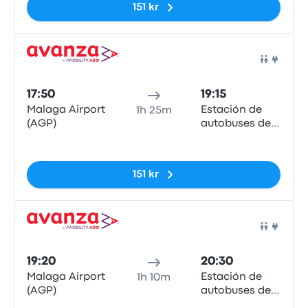
151 kr
Buss
17:50
19:15
Malaga Airport
Estación de
1h 25m
(AGP)
autobuses de
Estepona
Inga taggar
151 kr
Buss
19:20
20:30
Malaga Airport
Estación de
1h 10m
(AGP)
autobuses de
Estepona
Inga taggar