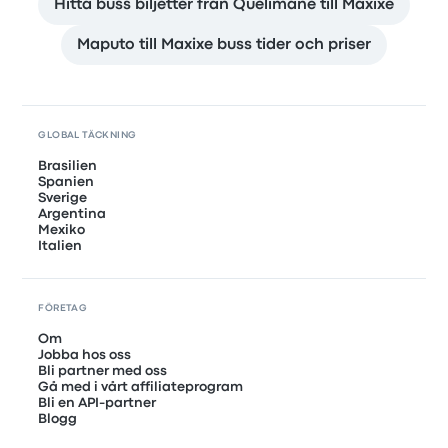
Hitta buss biljetter från Quelimane till Maxixe
Maputo till Maxixe buss tider och priser
GLOBAL TÄCKNING
Brasilien
Spanien
Sverige
Argentina
Mexiko
Italien
FÖRETAG
Om
Jobba hos oss
Bli partner med oss
Gå med i vårt affiliateprogram
Bli en API-partner
Blogg