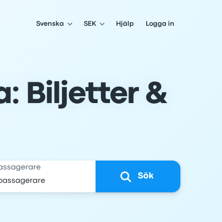
Svenska
SEK
Hjälp
Logga in
: Biljetter &
assagerare
Sök