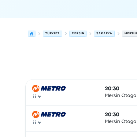
TURKIET
MERSIN
SAKARYA
MERSIN
Nästa avgångar från Mersin till Sakarya den 8 a
Drivs av
Fordonstyp
Avgångstid
Avgångsplats
r
20:30
Mersin Otoga
Buss
20:30
Mersin Otoga
Buss