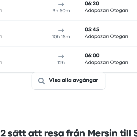
06:20
rı
Adapazarı Otogarı
9h 50m
05:45
rı
Adapazarı Otogarı
10h 15m
06:00
rı
Adapazarı Otogarı
12h
Visa alla avgångar
2 sätt att resa från Mersin till