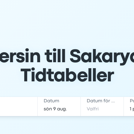
rsin till Sakarya
Tidtabeller
Datum
Datum för hemresa
P