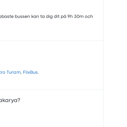
abbaste bussen kan ta dig dit på 9h 30m och
ro Turizm
,
FlixBus
.
Sakarya?