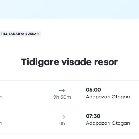
 TILL SAKARYA BUSSAR
Tidigare visade resor
ugusti
esans varaktighet
ankomsttid
Ankomstplats
Rekommende
06:00
rı
Adapazarı Otogarı
9h 30m
07:30
rı
Adapazarı Otogarı
11h