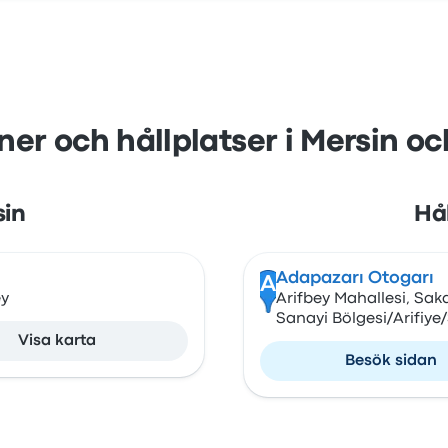
ner och hållplatser i Mersin o
sin
Hål
Adapazarı Otogarı
A
ey
Arifbey Mahallesi, Sak
Sanayi Bölgesi/Arifiye
Visa karta
Besök sidan