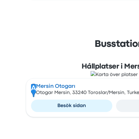
Busstatio
Hållplatser i Mer
Mersin Otogarı
A
Otogar Mersin, 33240 Toroslar/Mersin, Turk
Besök sidan