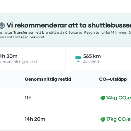
Vi rekommenderar att ta shuttlebusse
ramstår Transfer som ett bra sätt att nå Sakarya. Resan tar cirka 14 timmar 
svärt sätt att resa bekvämt.
4h 20m
565 km
enomsnittlig restid
Avstånd
Genomsnittlig restid
CO₂-utsläpp
11h
14kg CO₂e
14h 20m
17kg CO₂e