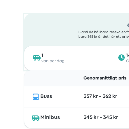
Bland de hållbara resevalen f
bara 345 kr är det här ett pri
1
1
van per dag
G
Genomsnittligt pris
Buss
357 kr - 362 kr
Minibus
345 kr - 345 kr