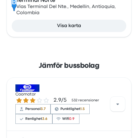
Terminal Norte
B
Vías Terminal Del Nte., Medellín, Antioquia,
Colombia
Visa karta
Jämför bussbolag
Coomotor
2.9 ur 5 stjärnor
2.9/5
532 recensioner
Personal
3.7
Punktlighet
1.5
Renlighet
3.6
Wifi
0.9