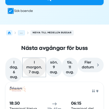
Sök boende
...
NEIVA TILL MEDELLÍN BUSSAR
Nästa avgångar för buss
I
I
sön,
tis,
Fler
dag,
morgon,
9
11
datum
6
7 aug.
aug.
aug.
aug.
Nästa avgångar från Neiva till Medellín den 7 augusti
Drivs av
Fordonstyp
Avgångstid
Avgångsplats
resans va
Buss
18:30
06:15