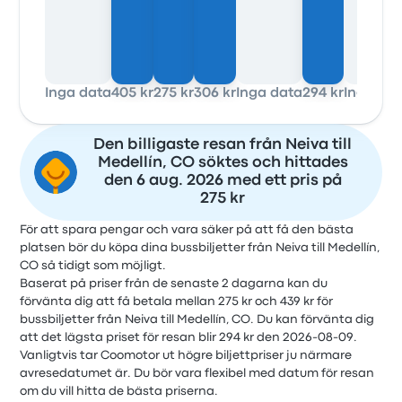
Inga data
405 kr
275 kr
306 kr
Inga data
294 kr
Inga da
Den billigaste resan från Neiva till
Medellín, CO söktes och hittades
den 6 aug. 2026 med ett pris på
275 kr
För att spara pengar och vara säker på att få den bästa
platsen bör du köpa dina bussbiljetter från Neiva till Medellín,
CO så tidigt som möjligt.
Baserat på priser från de senaste 2 dagarna kan du
förvänta dig att få betala mellan 275 kr och 439 kr för
bussbiljetter från Neiva till Medellín, CO. Du kan förvänta dig
att det lägsta priset för resan blir 294 kr den 2026-08-09.
Vanligtvis tar Coomotor ut högre biljettpriser ju närmare
avresedatumet är. Du bör vara flexibel med datum för resan
om du vill hitta de bästa priserna.