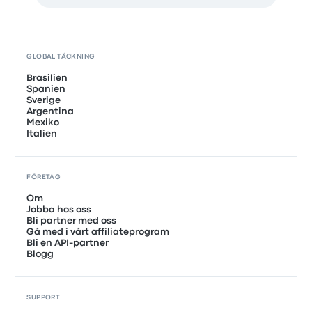
GLOBAL TÄCKNING
Brasilien
Spanien
Sverige
Argentina
Mexiko
Italien
FÖRETAG
Om
Jobba hos oss
Bli partner med oss
Gå med i vårt affiliateprogram
Bli en API-partner
Blogg
SUPPORT