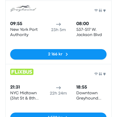
Buss
09:55
08:00
New York Port
537-517 W.
23h 5m
Authority
Jackson Blvd
Inga taggar
2 166 kr
Buss
21:31
18:55
NYC Midtown
Downtown
22h 24m
(31st St & 8th
Greyhound
Ave)
Station
Inga taggar