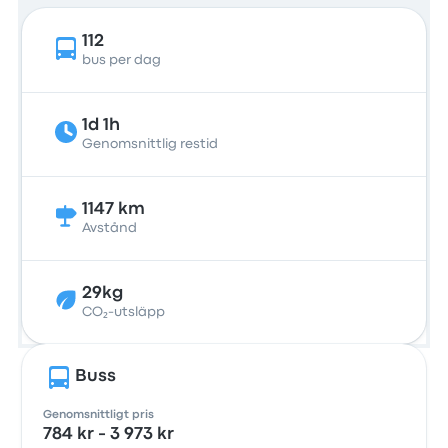
112
bus per dag
1d 1h
Genomsnittlig restid
1147 km
Avstånd
29kg
CO₂-utsläpp
Buss
Genomsnittligt pris
784 kr - 3 973 kr