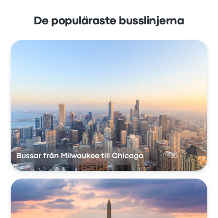
De populäraste busslinjerna
Bussar från Milwaukee till Chicago