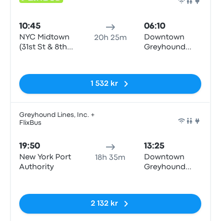
Buss
10:45
06:10
NYC Midtown
Downtown
20h 25m
(31st St & 8th
Greyhound
Ave)
Station
Inga taggar
1 532 kr
Greyhound Lines, Inc. +
FlixBus
Buss
19:50
13:25
New York Port
Downtown
18h 35m
Authority
Greyhound
Station
Inga taggar
2 132 kr