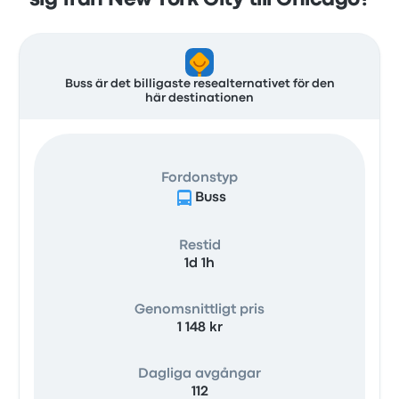
sig från New York City till Chicago?
Buss är det billigaste resealternativet för den
här destinationen
Fordonstyp
Buss
Restid
1d 1h
Genomsnittligt pris
1 148 kr
Dagliga avgångar
112