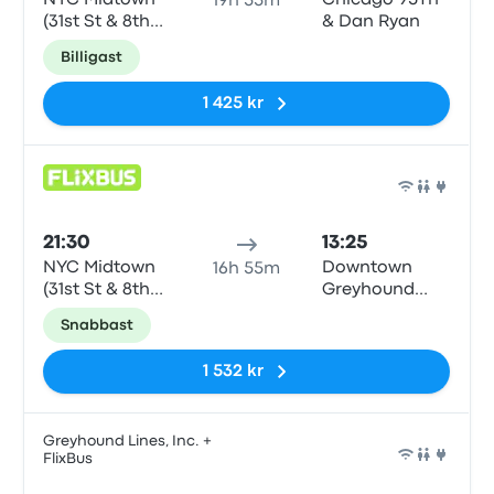
NYC Midtown
Chicago 95Th
19h 55m
(31st St & 8th
& Dan Ryan
Ave)
Billigast
1 425 kr
Buss
21:30
13:25
NYC Midtown
Downtown
16h 55m
(31st St & 8th
Greyhound
Ave)
Station
Snabbast
1 532 kr
Greyhound Lines, Inc. +
FlixBus
Buss