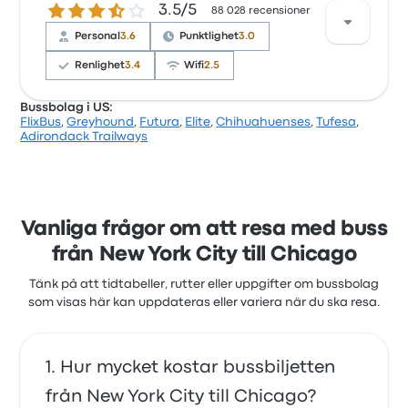
3.5 ur 5 stjärnor
3.5/5
med biljettåtkomsten och temperaturen men
88 028 recensioner
klagade ofta på wifit. FlixBuss biljettpriser på den
Personal
3.6
Punktlighet
3.0
här resan börjar från 784 kr
Renlighet
3.4
Wifi
2.5
Bussbolag i US:
FlixBus
,
Greyhound
,
Futura
,
Elite
,
Chihuahuenses
,
Tufesa
,
Enligt 62 recensioner fick Greyhound ett 2.9-
Adirondack Trailways
stjärnigt betyg för denna resa. Resenärerna var
särskilt nöjda med punktligheten och temperaturen,
men vissa klagade på prisvärdet. Greyhounds
biljettpriser på den här resan börjar från 812 kr
Vanliga frågor om att resa med buss
från New York City till Chicago
Tänk på att tidtabeller, rutter eller uppgifter om bussbolag
som visas här kan uppdateras eller variera när du ska resa.
Hur mycket kostar bussbiljetten
från New York City till Chicago?