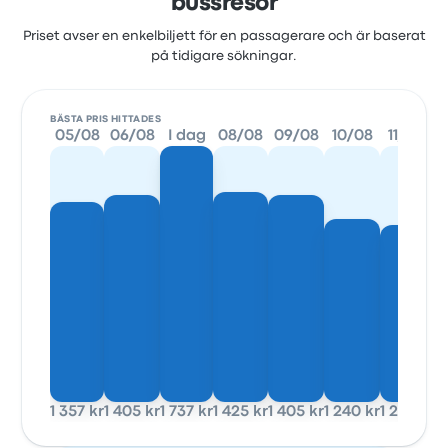
bussresor
Priset avser en enkelbiljett för en passagerare och är baserat
på tidigare sökningar.
BÄSTA PRIS HITTADES
05/08
06/08
I dag
08/08
09/08
10/08
11/08
1 357 kr
1 405 kr
1 737 kr
1 425 kr
1 405 kr
1 240 kr
1 201 kr
1 