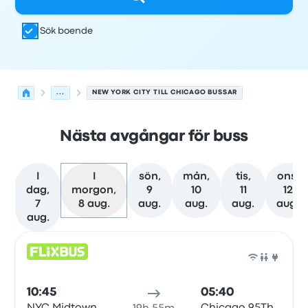
Sök boende
...
NEW YORK CITY TILL CHICAGO BUSSAR
Nästa avgångar för buss
I
I
sön,
mån,
tis,
ons,
dag,
morgon,
9
10
11
12
7
8 aug.
aug.
aug.
aug.
aug.
aug.
Nästa avgångar från New York City till Chicago den 8 au
Drivs av
Fordonstyp
Avgångstid
Avgångsplats
resans va
Buss
10:45
05:40