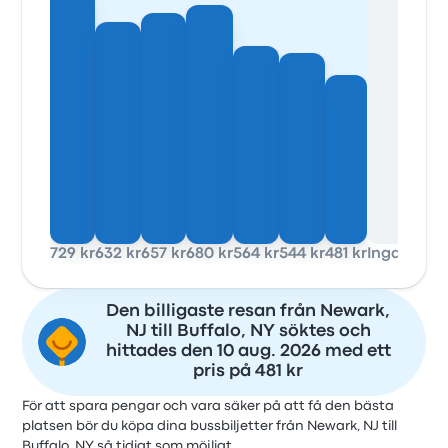
729 kr
632 kr
657 kr
680 kr
564 kr
544 kr
481 kr
Inga data
Den billigaste resan från Newark,
NJ till Buffalo, NY söktes och
hittades den 10 aug. 2026 med ett
pris på 481 kr
För att spara pengar och vara säker på att få den bästa
platsen bör du köpa dina bussbiljetter från Newark, NJ till
Buffalo, NY så tidigt som möjligt.