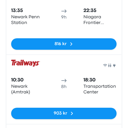
13:35
22:35
Newark Penn
Niagara
9h
Station
Frontier
Transportation
Inga taggar
Authority
816 kr
Buss
10:30
18:30
Newark
Transportation
8h
(Amtrak)
Center
Inga taggar
903 kr