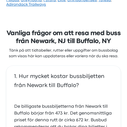
FlixBus
,
Greyhound
,
Futura
,
Elite
,
Chihuahuenses
,
Tufesa
,
Baserat på 4431 recensioner har företaget 3.9
Adirondack Trailways
stjärnor på Busbud. Resenärerna var särskilt nöjda
med biljettåtkomsten och personalen men klagade
ofta på wifit. New York Trailwayss biljettpriser på den
här resan börjar från 818 kr
Vanliga frågor om att resa med buss
från Newark, NJ till Buffalo, NY
Tänk på att tidtabeller, rutter eller uppgifter om bussbolag
som visas här kan uppdateras eller variera när du ska resa.
Hur mycket kostar bussbiljetten
från Newark till Buffalo?
De billigaste bussbiljetterna från Newark till
Buffalo börjar från 473 kr. Det genomsnittliga
priset för denna rutt är cirka 672 kr. Busbud