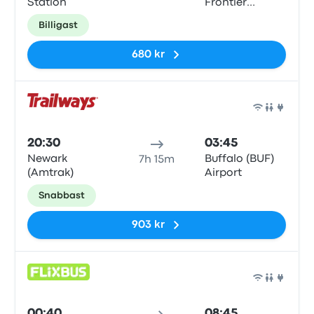
Station
Frontier
Transportation
Billigast
Authority
680 kr
Buss
20:30
03:45
Newark
Buffalo (BUF)
7h 15m
(Amtrak)
Airport
Snabbast
903 kr
Buss
00:40
08:45