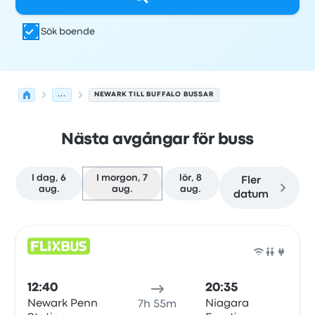
Sök boende
...
NEWARK TILL BUFFALO BUSSAR
Nästa avgångar för buss
I dag, 6
I morgon, 7
lör, 8
Fler
aug.
aug.
aug.
datum
Nästa avgångar från Newark till Buffalo den 7 augusti
Drivs av
Fordonstyp
Avgångstid
Avgångsplats
resans va
Buss
12:40
20:35
Newark Penn
Niagara
7h 55m