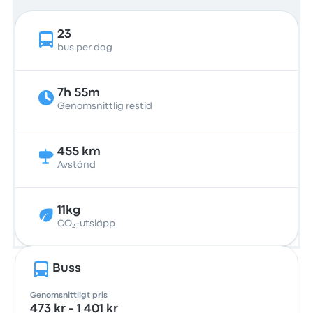
23
bus per dag
7h 55m
Genomsnittlig restid
455 km
Avstånd
11kg
CO₂-utsläpp
Buss
Genomsnittligt pris
473 kr - 1 401 kr