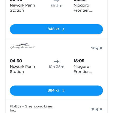
Newark Penn
Niagara
8h 5m
Station
Frontier
Transportation
Inga taggar
Authority
845 kr
Buss
04:30
15:05
Newark Penn
Niagara
10h 35m
Station
Frontier
Transportation
Inga taggar
Authority
884 kr
FlixBus + Greyhound Lines,
Inc.
Buss