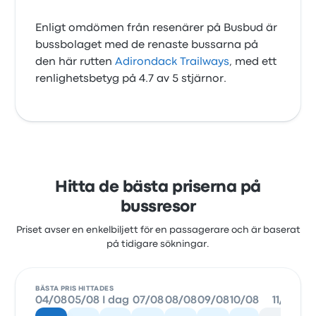
Enligt omdömen från resenärer på Busbud är
bussbolaget med de renaste bussarna på
den här rutten
Adirondack Trailways
, med ett
renlighetsbetyg på 4.7 av 5 stjärnor.
Hitta de bästa priserna på
bussresor
Priset avser en enkelbiljett för en passagerare och är baserat
på tidigare sökningar.
BÄSTA PRIS HITTADES
04/08
05/08
I dag
07/08
08/08
09/08
10/08
11/08