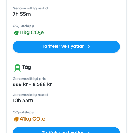
Genomsnittlig restid
7h 55m
CO₂-utsläpp
11kg CO₂e
Tarifeler ve fiyatlar
Tåg
Genomsnittligt pris
666 kr - 8 588 kr
Genomsnittlig restid
10h 33m
CO₂-utsläpp
41kg CO₂e