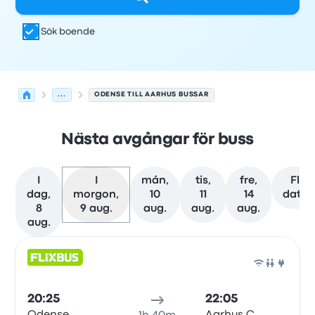
Sök boende
...
ODENSE TILL AARHUS BUSSAR
Nästa avgångar för buss
I
I
mån,
tis,
fre,
Fler
dag,
morgon,
10
11
14
datu
8
9 aug.
aug.
aug.
aug.
aug.
Nästa avgångar från Odense till Aarhus den 9 augusti
Drivs av
Fordonstyp
Avgångstid
Avgångsplats
resans va
Buss
20:25
22:05