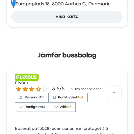
F
Europaplads 18, 8000 Aarhus C, Denmark
Visa karta
Jämför bussbolag
FlixBus
3.5 ur 5 stjärnor
3.5/5
15 028 recensioner
Personal
4.1
Punktlighet
4.0
Renlighet
4.1
Wifi
2.7
Baserat på 15028 recensioner har företaget 3.5