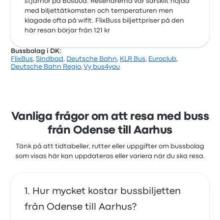
stjärnor på Busbud. Resenärerna var särskilt nöjda
med biljettåtkomsten och temperaturen men
klagade ofta på wifit. FlixBuss biljettpriser på den
här resan börjar från 121 kr
Bussbolag i DK:
FlixBus
,
Sindbad
,
Deutsche Bahn
,
KLR Bus
,
Euroclub
,
Deutsche Bahn Regio
,
Vy bus4you
Vanliga frågor om att resa med buss
från Odense till Aarhus
Tänk på att tidtabeller, rutter eller uppgifter om bussbolag
som visas här kan uppdateras eller variera när du ska resa.
Hur mycket kostar bussbiljetten
från Odense till Aarhus?