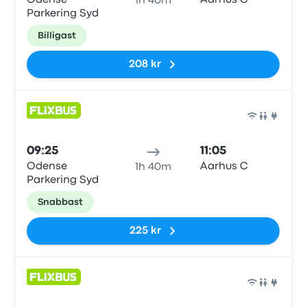
Odense
Aarhus C
1h 40m
Parkering Syd
Billigast
208 kr
Buss
09:25
11:05
Odense
Aarhus C
1h 40m
Parkering Syd
Snabbast
225 kr
Buss