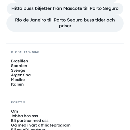
Hitta buss biljetter från Mascote till Porto Seguro
Rio de Janeiro till Porto Seguro buss tider och
priser
GLOBAL TÄCKNING
Brasilien
Spanien
Sverige
Argentina
Mexiko
Italien
FÖRETAG
Om
Jobba hos oss
Bli partner med oss
Gå med i vårt affiliateprogram
Bli en API-partner