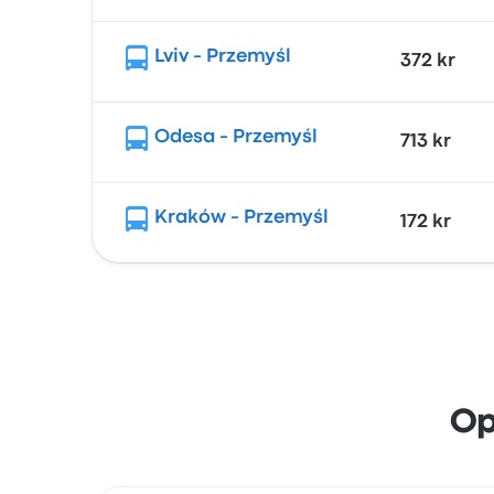
Lviv - Przemyśl
372 kr
Odesa - Przemyśl
713 kr
Kraków - Przemyśl
172 kr
Op