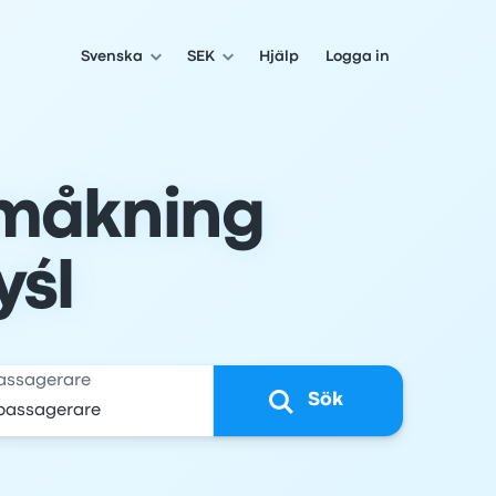
Svenska
SEK
Hjälp
Logga in
amåkning
yśl
assagerare
Sök