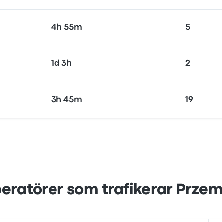
4h 55m
5
1d 3h
2
3h 45m
19
eratörer som trafikerar Przem