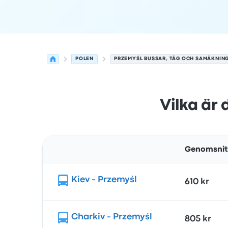
POLEN
PRZEMYŚL BUSSAR, TÅG OCH SAMÅKNIN
Vilka är 
Genomsnit
Rutt
Kiev - Przemyśl
610 kr
Charkiv - Przemyśl
805 kr