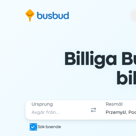
oppa till sökformuläret
Hoppa till sidfoten
Hoppa till innehåll
Billiga
bi
Ursprung
Resmål
Sök boende