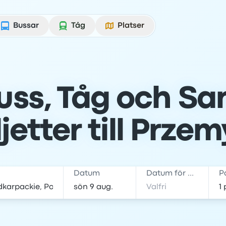
Bussar
Tåg
Platser
 Buss, Tåg och S
ljetter till Przem
Datum
Datum för hemresa
P