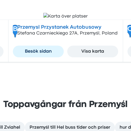
Przemysl Przystanek Autobusowy
B
Stefana Czarnieckiego 27A, Przemyśl, Poland
Besök sidan
Visa karta
Toppavgångar från Przemyśl
ll Zviahel
Przemyśl till Hel buss tider och priser
hur d