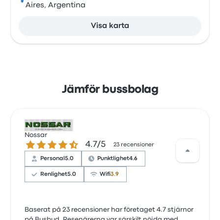
Aires, Argentina
Visa karta
Jämför bussbolag
Nossar
4.7 ur 5 stjärnor
4.7/5
23 recensioner
Personal
5.0
Punktlighet
4.6
Renlighet
5.0
Wifi
3.9
Baserat på 23 recensioner har företaget 4.7 stjärnor
på Busbud. Resenärerna var särskilt nöjda med