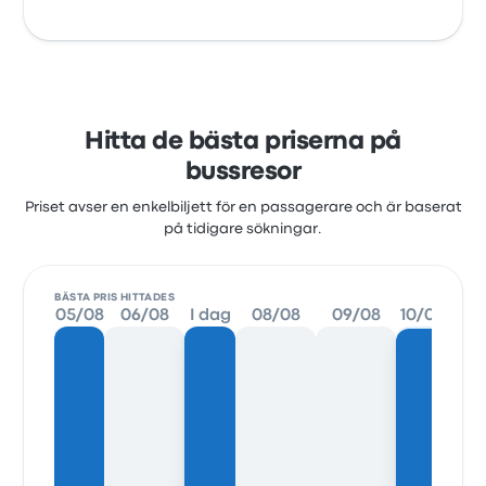
Hitta de bästa priserna på
bussresor
Priset avser en enkelbiljett för en passagerare och är baserat
på tidigare sökningar.
BÄSTA PRIS HITTADES
05/08
06/08
I dag
08/08
09/08
10/08
11