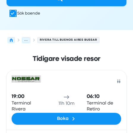
Sök boende
...
RIVERA TILL BUENOS AIRES BUSSAR
Tidigare visade resor
Nästa avgångar från Rivera till Buenos Aires den 7 augus
Drivs av
Fordonstyp
Avgångstid
Avgångsplats
resans va
Buss
19:00
06:10
Terminal
Terminal de
11h 10m
Rivera
Retiro
Boka