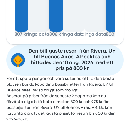
807 kr
Inga data
806 kr
Inga data
Inga data
800 kr
Inga
Den billigaste resan från Rivera, UY
till Buenos Aires, AR söktes och
hittades den 10 aug. 2026 med ett
pris på 800 kr
För att spara pengar och vara säker på att få den bästa
platsen bör du köpa dina bussbiljetter från Rivera, UY till
Buenos Aires, AR så tidigt som möjligt.
Baserat på priser från de senaste 2 dagarna kan du
förvänta dig att få betala mellan 800 kr och 975 kr för
bussbiljetter från Rivera, UY till Buenos Aires, AR. Du kan
förvänta dig att det lägsta priset för resan blir 800 kr den
2026-08-10.