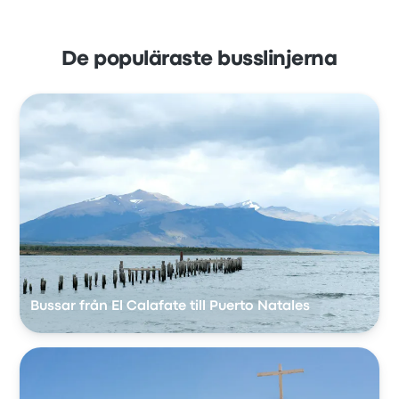
De populäraste busslinjerna
Bussar från El Calafate till Puerto Natales