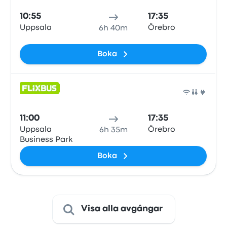
10:55
17:35
Uppsala
Örebro
6h 40m
Boka
Buss
11:00
17:35
Uppsala
Örebro
6h 35m
Business Park
Boka
Visa alla avgångar