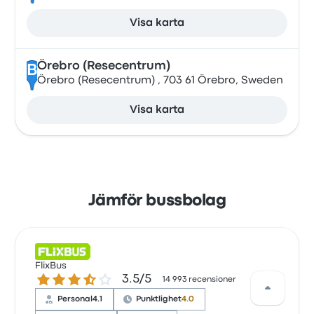
Visa karta
Örebro (Resecentrum)
B
Örebro (Resecentrum) , 703 61 Örebro, Sweden
Visa karta
Jämför bussbolag
FlixBus
3.5 ur 5 stjärnor
3.5/5
14 993 recensioner
Personal
4.1
Punktlighet
4.0