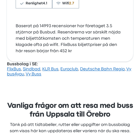
Renlighet
4.1
Wifi
2.7
Baserat på 14993 recensioner har företaget 3.5
stjärnor på Busbud. Resenärerna var särskilt nöjda
med biljettåtkomsten och temperaturen men
klagade ofta på wifit. FlixBuss biljettpriser på den
här resan börjar från 452 kr
Bussbolag i SE:
FlixBus
,
Sindbad
,
KLR Bus
,
Euroclub
,
Deutsche Bahn Regio
,
Vy
bus4you
,
Vy Buss
Vanliga frågor om att resa med buss
från Uppsala till Örebro
Tänk på att tidtabeller, rutter eller uppgifter om bussbolag
som visas här kan uppdateras eller variera när du ska resa.