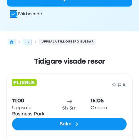
Sök boende
...
UPPSALA TILL ÖREBRO BUSSAR
Tidigare visade resor
Nästa avgångar från Uppsala till Örebro den 6 augusti
Drivs av
Fordonstyp
Avgångstid
Avgångsplats
resans va
Buss
11:00
16:05
Uppsala
Örebro
5h 5m
Business Park
Boka