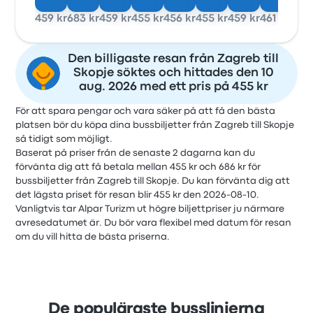
459 kr
683 kr
459 kr
455 kr
456 kr
455 kr
459 kr
461 kr
Den billigaste resan från Zagreb till
Skopje söktes och hittades den 10
aug. 2026 med ett pris på 455 kr
För att spara pengar och vara säker på att få den bästa
platsen bör du köpa dina bussbiljetter från Zagreb till Skopje
så tidigt som möjligt.
Baserat på priser från de senaste 2 dagarna kan du
förvänta dig att få betala mellan 455 kr och 686 kr för
bussbiljetter från Zagreb till Skopje. Du kan förvänta dig att
det lägsta priset för resan blir 455 kr den 2026-08-10.
Vanligtvis tar Alpar Turizm ut högre biljettpriser ju närmare
avresedatumet är. Du bör vara flexibel med datum för resan
om du vill hitta de bästa priserna.
De populäraste busslinjerna