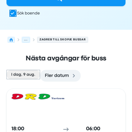
Sök boende
...
ZAGREB TILL SKOPJE BUSSAR
Nästa avgångar för buss
I dag, 9 aug.
Fler datum
Nästa avgångar från Zagreb till Skopje den 9 augusti
Drivs av
Fordonstyp
Avgångstid
Avgångsplats
resans va
Buss
18:00
06:00