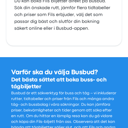
Du kan boka Fils biljetter direkt på Busbud.
Sök din önskade rutt, jämför flera tidtabeller
och priser som Fils erbjuder, välj det som
passar dig bäst och slutför din bokning
säkert online eller i Busbud-appen.
Varför ska du välja Busbud?
Det bästa sättet att boka buss- och
tågbiljetter
Busbud är ett sökverktyg för buss och tåg – vi inkluderar
rutter, tidtabeller och priser från Fils och många andra
tåg- och bussbolag i våra sökningar. Du kan jämföra
priser, bekvämligheter och tider genom att söka efter
en rutt. Om du hittar en lämplig resa kan du gå vidare
och köpa din Fils-biljett från oss. Observera att det kan
hända att tågbiljetter säljer slut, och att Fils och andra