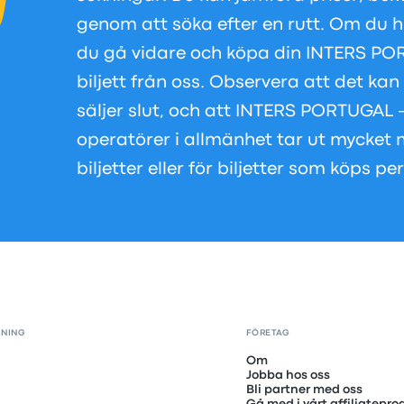
genom att söka efter en rutt. Om du h
du gå vidare och köpa din INTERS P
biljett från oss. Observera att det kan
säljer slut, och att INTERS PORTUGA
operatörer i allmänhet tar ut mycket 
biljetter eller för biljetter som köps p
KNING
FÖRETAG
Om
Jobba hos oss
Bli partner med oss