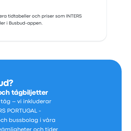
era tidtabeller och priser som INTERS
ler i Busbud-appen.
bud?
ch tågbiljetter
tåg – vi inkluderar
TERS PORTUGAL -
h bussbolag i våra
vämligheter och tider