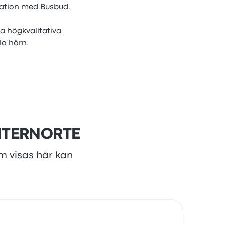
rmation med Busbud.
 högkvalitativa
la hörn.
INTERNORTE
om visas här kan