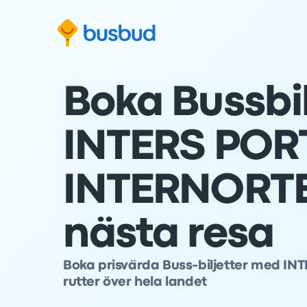
oppa till sökformuläret
Hoppa till sidfoten
Hoppa till innehåll
Boka Bussbil
INTERS POR
INTERNORTE 
nästa resa
Boka prisvärda Buss-biljetter med I
rutter över hela landet