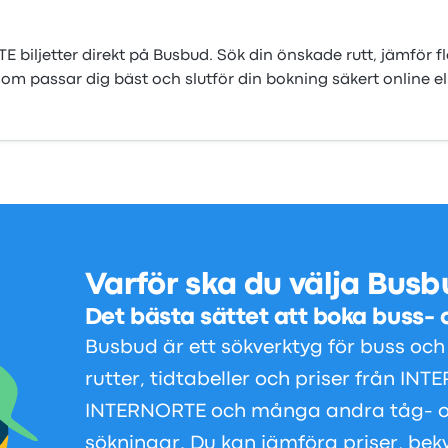
ljetter direkt på Busbud. Sök din önskade rutt, jämför fl
m passar dig bäst och slutför din bokning säkert online el
Varför ska du välja Bus
Det bästa sättet att boka buss- o
Busbud är ett sökverktyg för buss och 
rutter, tidtabeller och priser från IN
INTERNORTE och många andra tåg- oc
sökningar. Du kan jämföra priser, bek