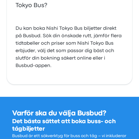
Tokyo Bus?
Du kan boka Nishi Tokyo Bus biljetter direkt
på Busbud. Sök din önskade rutt, jämför flera
tidtabeller och priser som Nishi Tokyo Bus
erbjuder, välj det som passar dig bäst och
slutför din bokning säkert online eller i
Busbud-appen.
Varför ska du välja Busbud?
Det bästa sättet att boka buss- och
tågbiljetter
Busbud är ett sökverktyg för buss och tåg – vi inkluderar