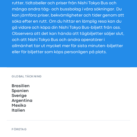
rutter, tidtabeller och priser från Nishi Tokyo Bus och
många andra tåg- och bussbolag i våra sökningar. Du
kan jämföra priser, bekvämligheter och tider genom att
söka efter en rutt. Om du hittar en lämplig resa kan du
gå vidare och köpa din Nishi Tokyo Bus-biljett från oss.
Observera att det kan hända att tågbiljetter säljer slut,
och att Nishi Tokyo Bus och andra operatörer i
allmänhet tar ut mycket mer för sista minuten-biljetter
eller för biljetter som köps personligen på plats.
GLOBAL TÄCKNING
Brasilien
Spanien
Sverige
Argentina
Mexiko
Italien
FÖRETAG