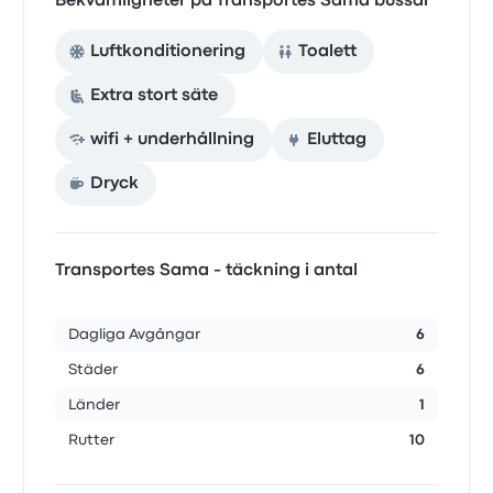
Bekvämligheter på Transportes Sama bussar
Luftkonditionering
Toalett
Extra stort säte
wifi + underhållning
Eluttag
Dryck
Transportes Sama - täckning i antal
Dagliga Avgångar
6
Städer
6
Länder
1
Rutter
10