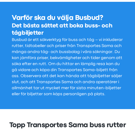
Varför ska du välja Busbud?
Det bästa sättet att boka buss- och
tågbiljetter
Busbud är ett sökverktyg för buss och tåg – vi inkluderar
rutter, tidtabeller och priser från Transportes Sama och
många andra tåg- och bussbolag i våra sökningar. Du
kan jämföra priser, bekvämligheter och tider genom att
söka efter en rutt. Om du hittar en lämplig resa kan du
gå vidare och köpa din Transportes Sama-biljett från
oss. Observera att det kan hända att tågbiljetter säljer
slut, och att Transportes Sama och andra operatörer i
allmänhet tar ut mycket mer för sista minuten-biljetter
eller för biljetter som köps personligen på plats.
Topp Transportes Sama buss rutter