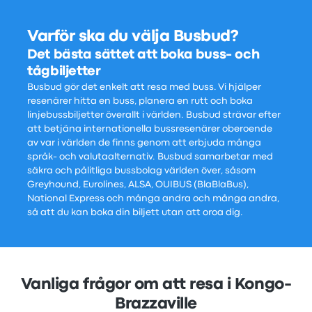
Varför ska du välja Busbud?
Det bästa sättet att boka buss- och
tågbiljetter
Busbud gör det enkelt att resa med buss. Vi hjälper
resenärer hitta en buss, planera en rutt och boka
linjebussbiljetter överallt i världen. Busbud strävar efter
att betjäna internationella bussresenärer oberoende
av var i världen de finns genom att erbjuda många
språk- och valutaalternativ. Busbud samarbetar med
säkra och pålitliga bussbolag världen över, såsom
Greyhound, Eurolines, ALSA, OUIBUS (BlaBlaBus),
National Express och många andra och många andra,
så att du kan boka din biljett utan att oroa dig.
Vanliga frågor om att resa i Kongo-
Brazzaville