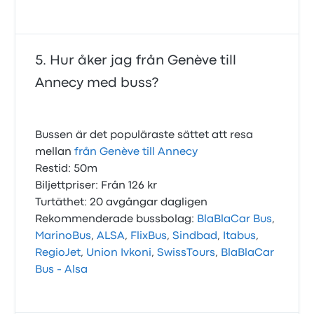
Hur åker jag från Genève till
Annecy med buss?
Bussen är det populäraste sättet att resa
mellan
från Genève till Annecy
Restid: 50m
Biljettpriser: Från 126 kr
Turtäthet: 20 avgångar dagligen
Rekommenderade bussbolag:
BlaBlaCar Bus
,
MarinoBus
,
ALSA
,
FlixBus
,
Sindbad
,
Itabus
,
RegioJet
,
Union Ivkoni
,
SwissTours
,
BlaBlaCar
Bus - Alsa