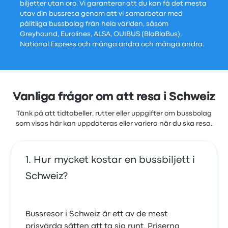
biljetter utan oro. Vi garanterar att du kan få det mesta
utav din bussresa genom att vi samarbetar med
pålitliga bussbolag från hela världen, såsom
Greyhound, Eurolines, ALSA, OUIBUS (BlaBlaBus),
National Express och många andra och många andra.
Vanliga frågor om att resa i Schweiz
Tänk på att tidtabeller, rutter eller uppgifter om bussbolag
som visas här kan uppdateras eller variera när du ska resa.
Hur mycket kostar en bussbiljett i
Schweiz?
Bussresor i Schweiz är ett av de mest
prisvärda sätten att ta sig runt. Priserna