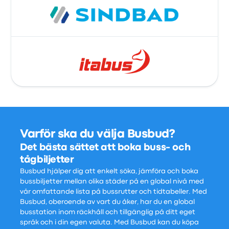
Varför ska du välja Busbud?
Det bästa sättet att boka buss- och
tågbiljetter
Busbud hjälper dig att enkelt söka, jämföra och boka
bussbiljetter mellan olika städer på en global nivå med
vår omfattande lista på bussrutter och tidtabeller. Med
Busbud, oberoende av vart du åker, har du en global
busstation inom räckhåll och tillgänglig på ditt eget
språk och i din egen valuta. Med Busbud kan du köpa