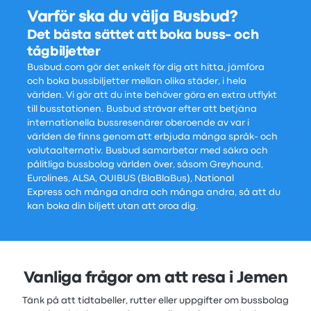
Varför ska du välja Busbud?
Det bästa sättet att boka buss- och
tågbiljetter
Busbud.com gör det enkelt för dig att hitta, jämföra
och boka bussbiljetter mellan olika städer, i hela
världen. Vi gör att du inte behöver göra en extra utflykt
till busstationen. Busbud strävar efter att betjäna
internationella bussresenärer oberoende av var i
världen de finns genom att erbjuda många språk- och
valutaalternativ. Busbud samarbetar med säkra och
pålitliga bussbolag världen över, såsom Greyhound,
Eurolines, ALSA, OUIBUS (BlaBlaBus), National
Express och många andra och många andra, så att du
kan boka din biljett utan att oroa dig.
Vanliga frågor om att resa i Jemen
Tänk på att tidtabeller, rutter eller uppgifter om bussbolag