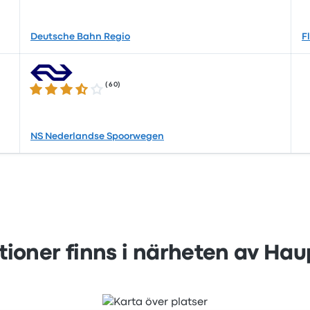
Deutsche Bahn Regio
F
(
60
)
3.6 ur 5 stjärnor
NS Nederlandse Spoorwegen
tioner finns i närheten av Hau