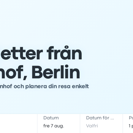
jetter från
f, Berlin
nhof och planera din resa enkelt
Datum
Datum för hemresa
P