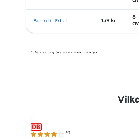
av
8
139 kr
Berlin till Erfurt
av
* Den här avgången avreser i morgon
Vilk
(
10
)
3.8 ur 5 stjärnor