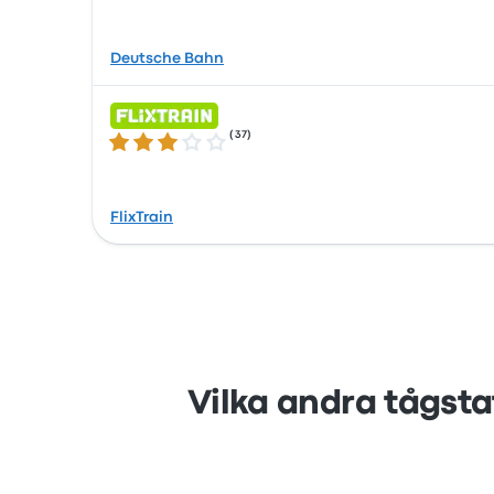
Deutsche Bahn
(
37
)
3.0 ur 5 stjärnor
FlixTrain
Vilka andra tågsta