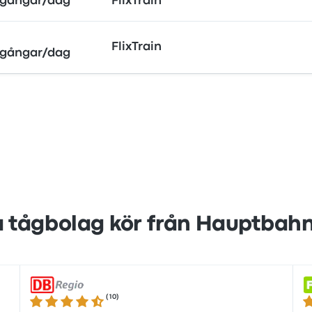
gångar/dag
FlixTrain
FlixTrain
gångar/dag
a tågbolag kör från Hauptbah
(
10
)
4.6 ur 5 stjärnor
3.