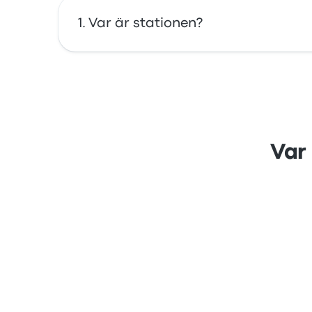
Var är stationen?
Adressen till Hauptbahnhof är Europaplatz 2 
Var