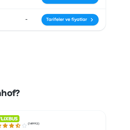
-
Tarifeler ve fiyatlar
nhof?
(
14992
)
5 ur 5 stjärnor