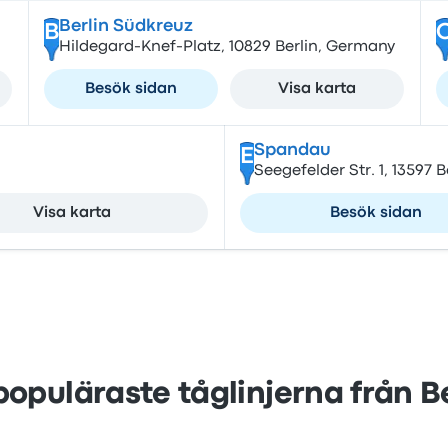
Berlin Südkreuz
B
Hildegard-Knef-Platz, 10829 Berlin, Germany
Besök sidan
Visa karta
Spandau
E
Seegefelder Str. 1, 13597 
Visa karta
Besök sidan
populäraste tåglinjerna från Be