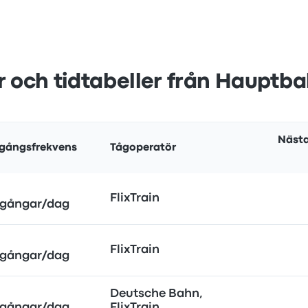
r och tidtabeller från Hauptb
Nästa
gångsfrekvens
Tågoperatör
FlixTrain
gångar/dag
FlixTrain
gångar/dag
Deutsche Bahn,
gångar/dag
FlixTrain