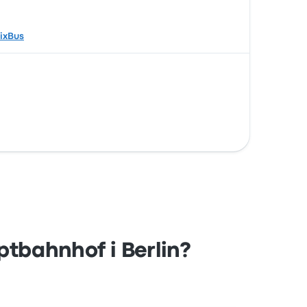
lixBus
ptbahnhof i Berlin?