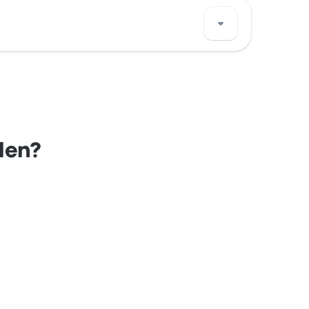
n ligger.
len?