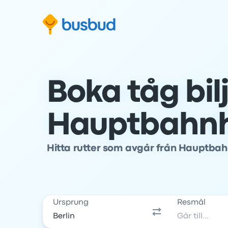
oppa till sökformuläret
Hoppa till sidfoten
Hoppa till innehåll
Boka tåg bil
Hauptbahnho
Hitta rutter som avgår från Hauptbah
Ursprung
Resmål