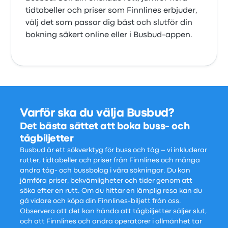
tidtabeller och priser som Finnlines erbjuder,
välj det som passar dig bäst och slutför din
bokning säkert online eller i Busbud-appen.
Varför ska du välja Busbud?
Det bästa sättet att boka buss- och
tågbiljetter
Busbud är ett sökverktyg för buss och tåg – vi inkluderar
rutter, tidtabeller och priser från Finnlines och många
andra tåg- och bussbolag i våra sökningar. Du kan
jämföra priser, bekvämligheter och tider genom att
söka efter en rutt. Om du hittar en lämplig resa kan du
gå vidare och köpa din Finnlines-biljett från oss.
Observera att det kan hända att tågbiljetter säljer slut,
och att Finnlines och andra operatörer i allmänhet tar