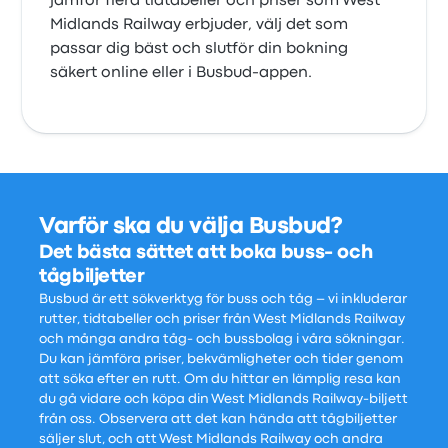
jämför flera tidtabeller och priser som West
Midlands Railway erbjuder, välj det som
passar dig bäst och slutför din bokning
säkert online eller i Busbud-appen.
Varför ska du välja Busbud?
Det bästa sättet att boka buss- och
tågbiljetter
Busbud är ett sökverktyg för buss och tåg – vi inkluderar
rutter, tidtabeller och priser från West Midlands Railway
och många andra tåg- och bussbolag i våra sökningar.
Du kan jämföra priser, bekvämligheter och tider genom
att söka efter en rutt. Om du hittar en lämplig resa kan
du gå vidare och köpa din West Midlands Railway-biljett
från oss. Observera att det kan hända att tågbiljetter
säljer slut, och att West Midlands Railway och andra