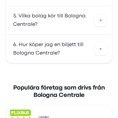
sökverktyg för att hitta de bästa priserna och
tidtabellerna för din resa.
I allmänhet kostar en biljett mellan Bologna
Vilka bolag kör till Bologna
Centrale och Chemnitz cirka 1 437 kr. Resan
Centrale?
erbjuds av FlixBus och tar ungefär 16h 43m.
Tänk på att priserna kan variera beroende på
transportmedel, tid på dygnet och säsong.
Du kan resa med FlixBus, Trenitalia eller
Hur köper jag en biljett till
GoOpti för att komma till Bologna Centrale.
Bologna Centrale?
Bolagen erbjuder 4967 resor varje dag, med
den tidigaste avgången med buss 00:00 och
den senaste avgången medbuss 23:59.
Dra nytta av bekvämligheten med att boka
dina biljetter online med Busbud. Det är
enkelt att betala med kreditkort, inklusive
Populära företag som drivs från
större kort som Mastercard, Visa, Amex med
Bologna Centrale
flera, samt med tjänster som Apple Pay och
Google Pay.
(
15049
)