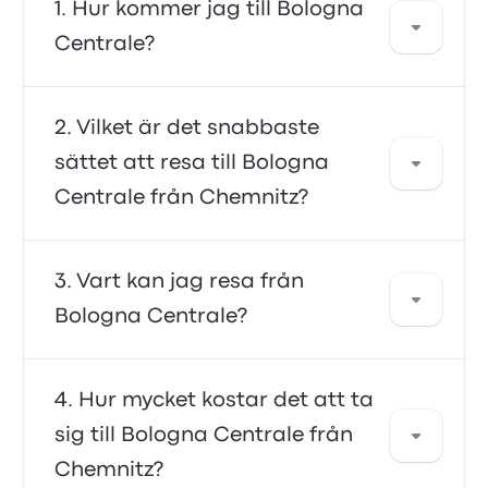
Hur kommer jag till Bologna
Centrale?
Du kan ta buss eller tåg, som tar dig ända
Vilket är det snabbaste
fram till ditt resmål. Alternativt kan du ta en
sättet att resa till Bologna
taxi eller använda en samåkningstjänst.
Centrale från Chemnitz?
Det snabbaste sättet att resa till och från
Vart kan jag resa från
Bologna Centrale är med buss, som erbjuder
Bologna Centrale?
bekväm transport till ditt resmål. bussar är
ofta prisvärda, pålitliga och erbjuder
bekväma sittplatser, vilket gör dem till ett
Från Bologna Centrale kan du ta dig till en
Hur mycket kostar det att ta
förstahandsval för många resenärer.
mängd olika resmål. Några populära
sig till Bologna Centrale från
alternativ är Piazza della Stazione, Cesena
Chemnitz?
Train Station och Cesena. Använd vårt