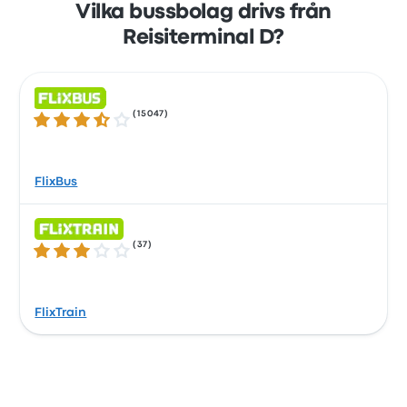
Vilka bussbolag drivs från
Reisiterminal D?
(
15047
)
3.5 ur 5 stjärnor
FlixBus
(
37
)
3.0 ur 5 stjärnor
FlixTrain