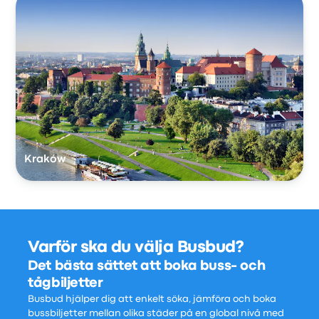
Kraków
Varför ska du välja Busbud?
Det bästa sättet att boka buss- och
tågbiljetter
Busbud hjälper dig att enkelt söka, jämföra och boka
bussbiljetter mellan olika städer på en global nivå med