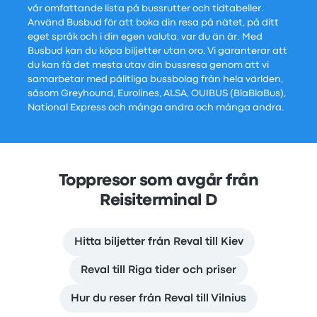
vår omfattande lista på bussrutter och tidtabeller.
Använd Busbud för att boka din resa på nätet, på ditt
eget språk och i din egen valuta, var du än är. Med
Busbud kan du köpa biljetter utan oro. Vi garanterar att
du kan få det mesta utav din bussresa genom att vi
samarbetar med pålitliga bussbolag från hela världen,
såsom Greyhound, Eurolines, ALSA, OUIBUS (BlaBlaBus),
National Express och många andra och många andra.
Toppresor som avgår från
Reisiterminal D
Hitta biljetter från Reval till Kiev
Reval till Riga tider och priser
Hur du reser från Reval till Vilnius