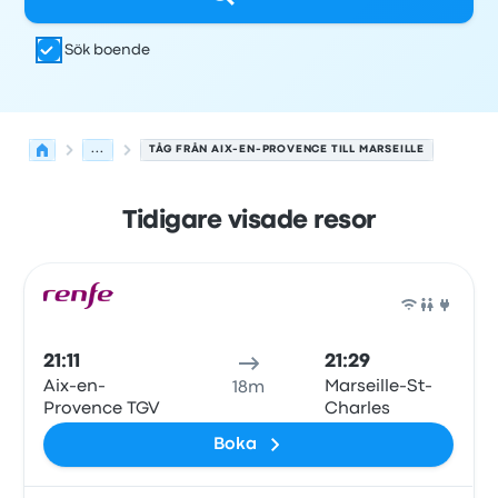
Sök boende
...
TÅG FRÅN AIX-EN-PROVENCE TILL MARSEILLE
Tidigare visade resor
Nästa avgångar från Aix-en-Provence till Marseille den 
Drivs av
Fordonstyp
Avgångstid
Avgångsplats
resans va
Tåg
21:11
21:29
Aix-en-
Marseille-St-
18m
Provence TGV
Charles
Boka