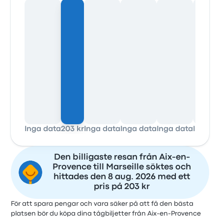
Inga data
203 kr
Inga data
Inga data
Inga data
Inga d
Den billigaste resan från Aix-en-
Provence till Marseille söktes och
hittades den 8 aug. 2026 med ett
pris på 203 kr
För att spara pengar och vara säker på att få den bästa
platsen bör du köpa dina tågbiljetter från Aix-en-Provence