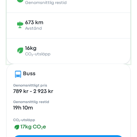
Genomsnittlig restid
673 km
Avstånd
16kg
CO₂-utsläpp
Buss
Genomsnittligt pris
789 kr - 2 923 kr
Genomsnittlig restid
19h 10m
CO₂-utsläpp
17kg CO₂e