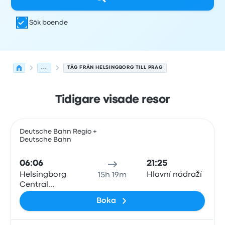
Sök boende
...
TÅG FRÅN HELSINGBORG TILL PRAG
Tidigare visade resor
Nästa avgångar från Helsingborg till Prag den 6 augusti
Drivs av
Fordonstyp
Avgångstid
Avgångsplats
resans va
Deutsche Bahn Regio +
Deutsche Bahn
Tåg
06:06
21:25
Helsingborg
Hlavní nádraží
15h 19m
Central
Station
Boka