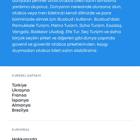
dünyada şehirler arası otobüs bileti satın almasına
yardımcı oluyoruz. Dünyanın neresinde olursanız olun,
otobüs veya tren biletinizi kendi dilinizde ve para
biriminizde almak için Busbud'ı kullanın. Busbud'daki
Pamukkale Turizm, Metro Turizm, Süha Turizm, Esadaş,
Vangölü, Balıkesir Uludağ, Efe Tur, Seç Turizm ve daha
birçok seçkin şirket ve diğerleri gibi dünya çapında
güvenli ve güvenilir otobüs şirketlerinden, kaygı
duymadan otobüs bileti satın alabilirsiniz.
KÜRESEL KAPSAM
Türkiye
Ukrayna
Fransa
İspanya
Almanya
Brezilya
KURUMSAL
Hakkımızda