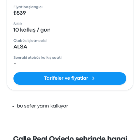
Fiyat başlangıcı
₺539
Sıklık
10 kalkış / gün
Otobüs işletmecisi
ALSA
Sonraki otobüs kalkış saati
-
Tarifeler ve fiyatlar
bu sefer yarın kalkıyor
Calle Real Oviedo şehrinde hangi