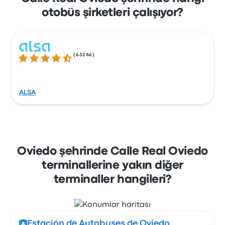
otobüs şirketleri çalışıyor?
(
63246
)
4.3 üzerinden 5 yıldız
ALSA
Oviedo şehrinde Calle Real Oviedo
terminallerine yakın diğer
terminaller hangileri?
Estación de Autobuses de Oviedo