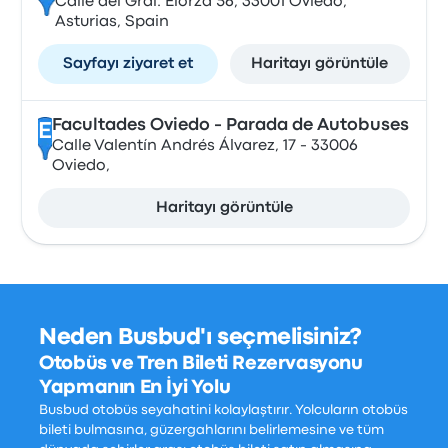
Calle del Gral. Elorza 56, 33001 Oviedo,
Asturias, Spain
Sayfayı ziyaret et
Haritayı görüntüle
Facultades Oviedo - Parada de Autobuses
E
Calle Valentín Andrés Álvarez, 17 - 33006
Oviedo,
Haritayı görüntüle
Neden Busbud'ı seçmelisiniz?
Otobüs ve Tren Bileti Rezervasyonu
Yapmanın En İyi Yolu
Busbud otobüs seyahatini kolaylaştırır. Yolcuların otobüs
bileti bulmasına, güzergahlarını belirlemesine ve tüm