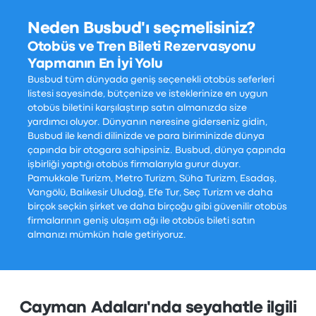
Neden Busbud'ı seçmelisiniz?
Otobüs ve Tren Bileti Rezervasyonu
Yapmanın En İyi Yolu
Busbud tüm dünyada geniş seçenekli otobüs seferleri
listesi sayesinde, bütçenize ve isteklerinize en uygun
otobüs biletini karşılaştırıp satın almanızda size
yardımcı oluyor. Dünyanın neresine giderseniz gidin,
Busbud ile kendi dilinizde ve para biriminizde dünya
çapında bir otogara sahipsiniz. Busbud, dünya çapında
işbirliği yaptığı otobüs firmalarıyla gurur duyar.
Pamukkale Turizm, Metro Turizm, Süha Turizm, Esadaş,
Vangölü, Balıkesir Uludağ, Efe Tur, Seç Turizm ve daha
birçok seçkin şirket ve daha birçoğu gibi güvenilir otobüs
firmalarının geniş ulaşım ağı ile otobüs bileti satın
almanızı mümkün hale getiriyoruz.
Cayman Adaları'nda seyahatle ilgili