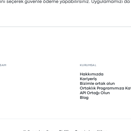
ini seçerek güvenle ödeme yapabilirsiniz. Uygulamamızı da in
PSAM
KURUMSAL
Hakkımızda
Kariyerİş
Bizimle ortak olun
Ortaklık Programımıza Kat
API Ortağı Olun
Blog