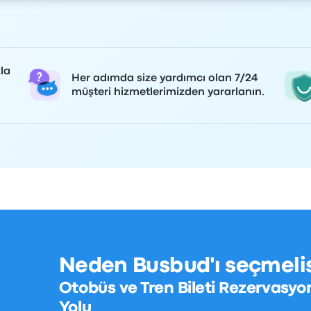
la
Her adımda size yardımcı olan 7/24
müşteri hizmetlerimizden yararlanın.
Neden Busbud'ı seçmelis
Otobüs ve Tren Bileti Rezervasyo
Yolu