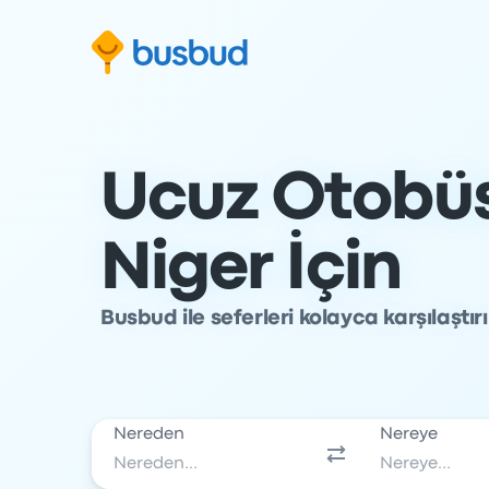
Arama formuna geç
Alt bilgiye geç
İçeriğe geç
Ucuz Otobüs 
Niger İçin
Busbud ile seferleri kolayca karşılaştı
Nereden
Nereye