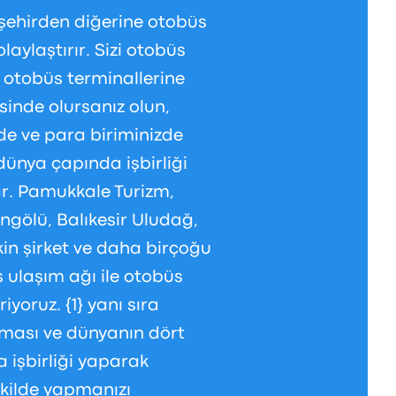
şehirden diğerine otobüs
laylaştırır. Sizi otobüs
a otobüs terminallerine
sinde olursanız olun,
zde ve para biriminizde
dünya çapında işbirliği
ar. Pamukkale Turizm,
ngölü, Balıkesir Uludağ,
kin şirket ve daha birçoğu
ş ulaşım ağı ile otobüs
yoruz. {1} yanı sıra
rması ve dünyanın dört
a işbirliği yaparak
ekilde yapmanızı