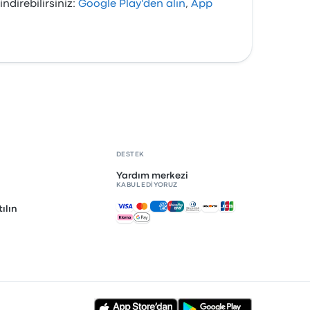
direbilirsiniz:
Google Play'den alın
,
App
DESTEK
Yardım merkezi
KABUL EDIYORUZ
Kabul edilen ödemeler
ılın