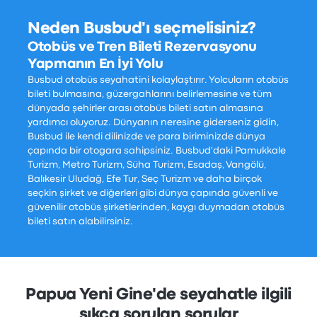
Neden Busbud'ı seçmelisiniz?
Otobüs ve Tren Bileti Rezervasyonu
Yapmanın En İyi Yolu
Busbud otobüs seyahatini kolaylaştırır. Yolcuların otobüs
bileti bulmasına, güzergahlarını belirlemesine ve tüm
dünyada şehirler arası otobüs bileti satın almasına
yardımcı oluyoruz. Dünyanın neresine giderseniz gidin,
Busbud ile kendi dilinizde ve para biriminizde dünya
çapında bir otogara sahipsiniz. Busbud'daki Pamukkale
Turizm, Metro Turizm, Süha Turizm, Esadaş, Vangölü,
Balıkesir Uludağ, Efe Tur, Seç Turizm ve daha birçok
seçkin şirket ve diğerleri gibi dünya çapında güvenli ve
güvenilir otobüs şirketlerinden, kaygı duymadan otobüs
bileti satın alabilirsiniz.
Papua Yeni Gine'de seyahatle ilgili
sıkça sorulan sorular