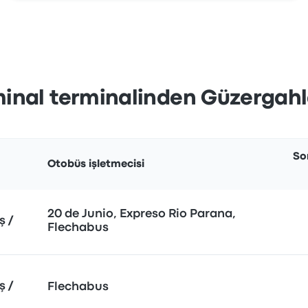
nal terminalinden Güzergahla
So
Otobüs işletmecisi
20 de Junio, Expreso Rio Parana,
ş /
Flechabus
ş /
Flechabus