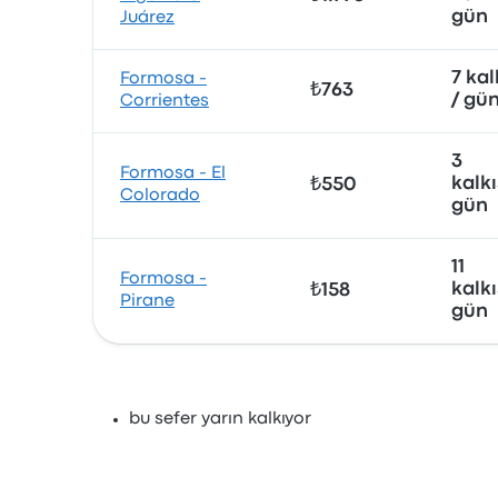
gün
Juárez
7 kal
Formosa -
₺763
/ gü
Corrientes
3
Formosa - El
kalkı
₺550
Colorado
gün
11
Formosa -
kalkı
₺158
Pirane
gün
bu sefer yarın kalkıyor