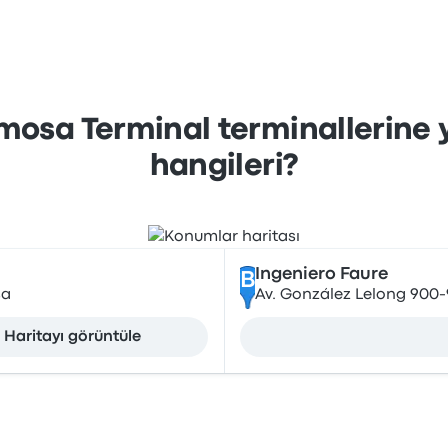
osa Terminal terminallerine y
hangileri?
Ingeniero Faure
B
sa
Av. González Lelong 900
Haritayı görüntüle