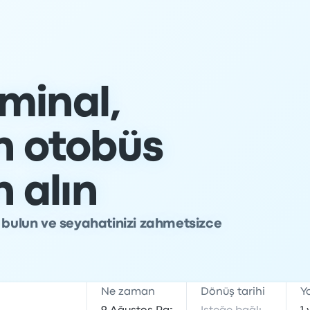
minal,
n otobüs
n alın
ı bulun ve seyahatinizi zahmetsizce
Ne zaman
Dönüş tarihi
Y