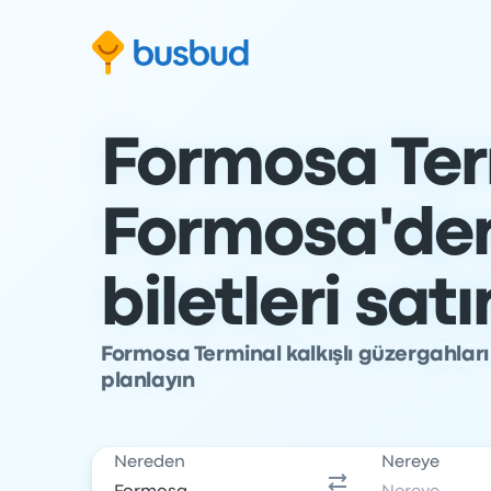
Arama formuna geç
Alt bilgiye geç
İçeriğe geç
Formosa Ter
Formosa'de
biletleri satı
Formosa Terminal kalkışlı güzergahlar
planlayın
Nereden
Nereye