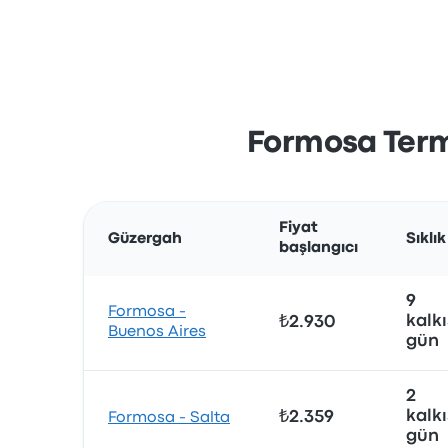
Formosa Termi
Fiyat
Güzergah
Sıklık
başlangıcı
9
Formosa -
kalkı
₺2.930
Buenos Aires
gün
2
kalkı
₺2.359
Formosa - Salta
gün