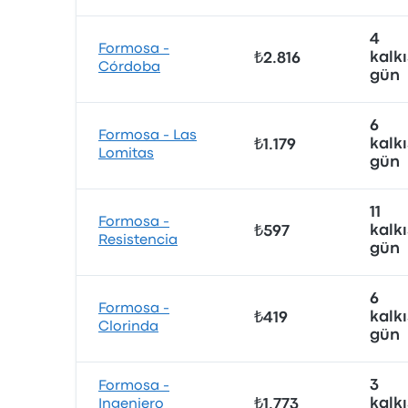
4
Formosa -
kalkı
₺2.816
Córdoba
gün
6
Formosa - Las
kalkı
₺1.179
Lomitas
gün
11
Formosa -
kalkı
₺597
Resistencia
gün
6
Formosa -
kalkı
₺419
Clorinda
gün
3
Formosa -
kalkı
Ingeniero
₺1.773