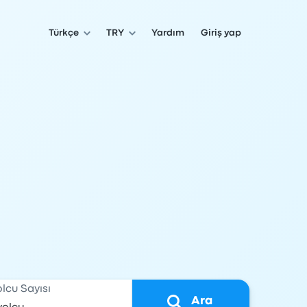
Türkçe
TRY
Yardım
Giriş yap
olcu Sayısı
Ara