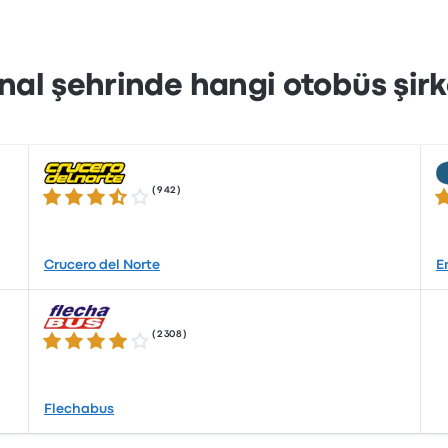
al şehrinde hangi otobüs şirket
(
942
)
3.4 üzerinden 5 yıldız
3.
Crucero del Norte
E
(
2308
)
3.8 üzerinden 5 yıldız
Flechabus