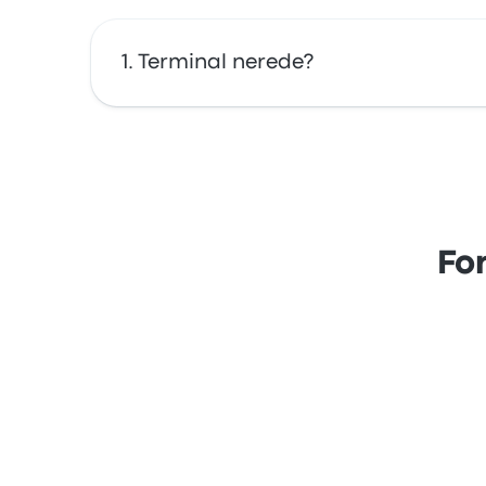
Terminal nerede?
Formosa Terminal durağının adresi: Avenida
Fo