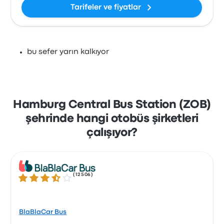
Tarifeler ve fiyatlar
bu sefer yarın kalkıyor
Hamburg Central Bus Station (ZOB)
şehrinde hangi otobüs şirketleri
çalışıyor?
(
12506
)
3.7 üzerinden 5 yıldız
BlaBlaCar Bus