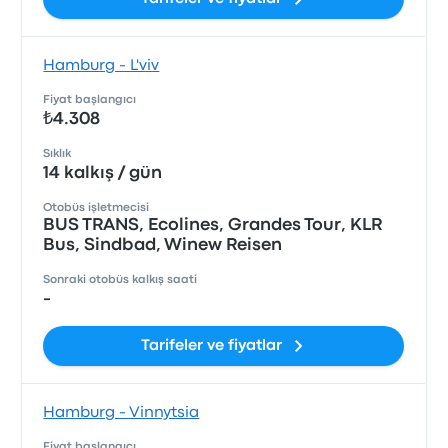
Hamburg - L'viv
Fiyat başlangıcı
₺4.308
Sıklık
14 kalkış / gün
Otobüs işletmecisi
BUS TRANS, Ecolines, Grandes Tour, KLR
Bus, Sindbad, Winew Reisen
Sonraki otobüs kalkış saati
-
Tarifeler ve fiyatlar
Hamburg - Vinnytsia
Fiyat başlangıcı