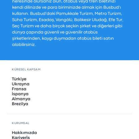
neresinde olursanız olun, otobüs veya tren biletinizi
kendi dilinizde ve para biriminizde almak için Busbud'ı
kullanın. Busbud'daki Pamukkale Turizm, Metro Turizm,
Süha Turizm, Esadaş, Vangölü, Balıkesir Uludağ, Efe Tur,
Seç Turizm ve daha birçok seçkin şirket ve diğerleri gibi
dünya çapında güvenli ve güvenilir otobüs
şirketlerinden, kaygı duymadan otobüs bileti satın
alabilirsiniz.
KÜRESEL KAPSAM
Türkiye
Ukrayna
Fransa
İspanya
Almanya
Brezilya
KURUMSAL
Hakkımızda
Kariyerİş