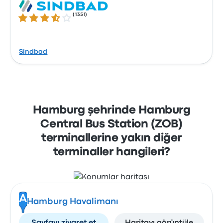
(
1351
)
3.6 üzerinden 5 yıldız
Sindbad
Hamburg şehrinde Hamburg
Central Bus Station (ZOB)
terminallerine yakın diğer
terminaller hangileri?
A
Hamburg Havalimanı