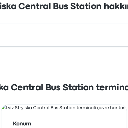
yiska Central Bus Station hakkı
resi: Stryiska St 109 L'viv Lviv Oblast Ukraine. L'viv şehrind
ska Central Bus Station termin
Konum