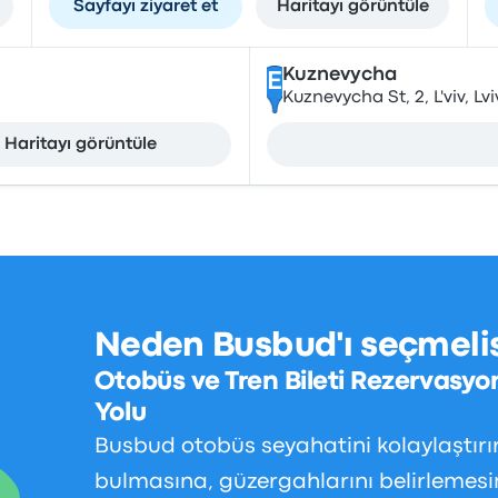
Sayfayı ziyaret et
Haritayı görüntüle
Kuznevycha
E
Kuznevycha St, 2, L'viv, Lv
Haritayı görüntüle
Neden Busbud'ı seçmelis
Otobüs ve Tren Bileti Rezervasyo
Yolu
Busbud otobüs seyahatini kolaylaştırır.
bulmasına, güzergahlarını belirlemes