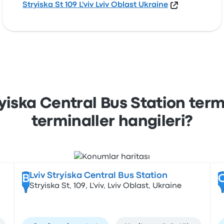
Stryiska St 109 L'viv Lviv Oblast Ukraine
tryiska Central Bus Station term
terminaller hangileri?
Lviv Stryiska Central Bus Station
B
Stryiska St, 109, L'viv, Lviv Oblast, Ukraine