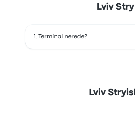
Lviv Str
Terminal nerede?
Lviv Stryiska Central Bus Station durağının ad
Lviv Stryi