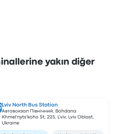
inallerine yakın diğer
Lviv North Bus Station
C
Автовокзал Північний, Bohdana
Khmel'nyts'koho St, 225, L'viv, Lviv Oblast,
Ukraine