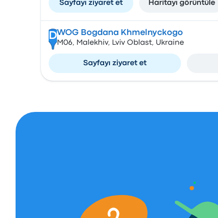
Sayfayı ziyaret et
Haritayı görüntüle
WOG Bogdana Khmelnyckogo
D
М06, Malekhiv, Lviv Oblast, Ukraine
Sayfayı ziyaret et