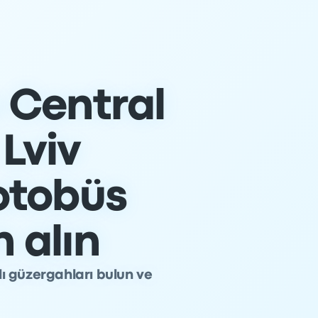
a Central
 Lviv
otobüs
n alın
şlı güzergahları bulun ve