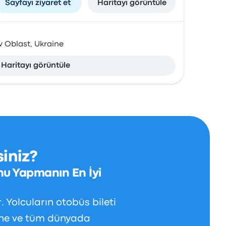
Sayfayı ziyaret et
Haritayı görüntüle
iv Oblast, Ukraine
Haritayı görüntüle
iniz?
nu Yapmanın En İyi
 Yolcuların otobüs bileti
ine ve tüm dünyada