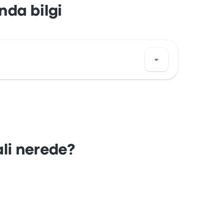
nda bilgi
eki bu otobüs durağını haritada görüntüle.
ali nerede?