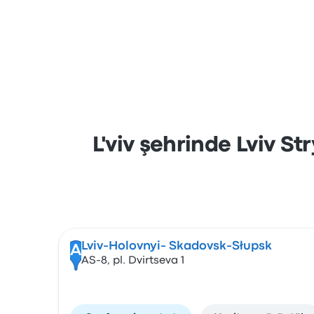
L'viv şehrinde Lviv S
Lviv-Holovnyi- Skadovsk-Słupsk
A
AS-8, pl. Dvirtseva 1