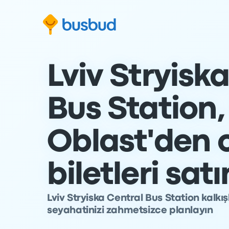
Arama formuna geç
Alt bilgiye geç
İçeriğe geç
Lviv Stryisk
Bus Station,
Oblast'den 
biletleri satı
Lviv Stryiska Central Bus Station kalkı
seyahatinizi zahmetsizce planlayın