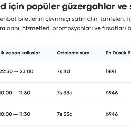
 için popüler güzergahlar ve 
bot biletlerini çevrimiçi satın alın, tarifeleri, f
larını, hizmetleri, promosyonları ve fırsatları 
İlk ve son kalkışlar
Ortalama süre
En Düşük Bi
22:30 — 23:00
7s 4d
₺891
10:00 — 11:30
7s 33d
₺946
10:00 — 11:30
7s 33d
₺946