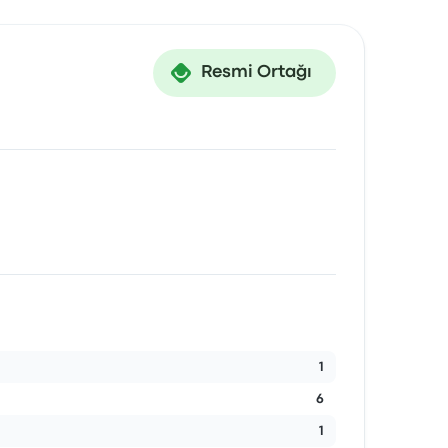
Resmi Ortağı
1
6
1