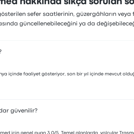
med hakkında sıkça sorulan so
sterilen sefer saatlerinin, güzergâhların veya f
rasında güncellenebileceğini ya da değişebilece
?
ya içinde faaliyet gösteriyor, son bir yıl içinde mevcut ol
ar güvenilir?
med için genel puan 3.0/5. Temel alanlarda, yolcular Trasm