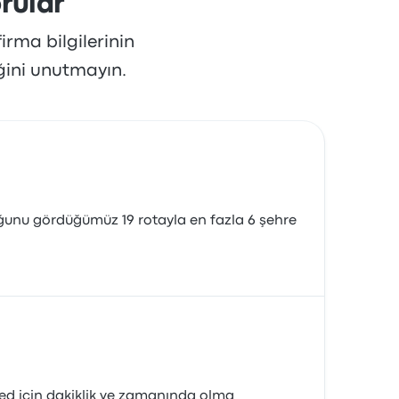
rular
irma bilgilerinin
ğini unutmayın.
duğunu gördüğümüz 19 rotayla en fazla 6 şehre
ed için dakiklik ve zamanında olma