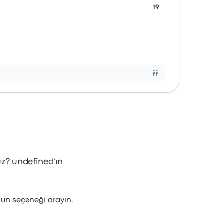
19
z? undefined’ın
ygun seçeneği arayın.