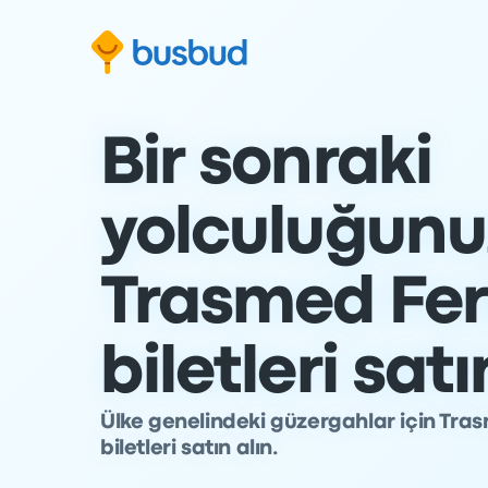
Arama formuna geç
Alt bilgiye geç
İçeriğe geç
Bir sonraki
yolculuğunuz
Trasmed Fer
biletleri satı
Ülke genelindeki güzergahlar için Trasm
biletleri satın alın.