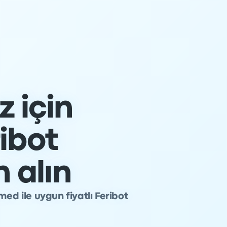
 için
ibot
n alın
ed ile uygun fiyatlı Feribot