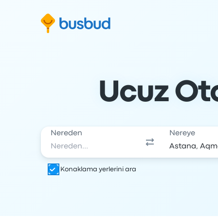
Arama formuna geç
Alt bilgiye geç
İçeriğe geç
Ucuz Oto
Nereden
Nereye
Konaklama yerlerini ara