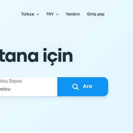
Türkçe
TRY
Yardım
Giriş yap
tana için
olcu Sayısı
Ara