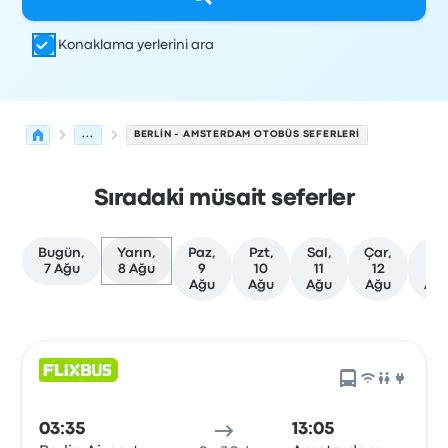
Konaklama yerlerini ara
...
BERLIN - AMSTERDAM OTOBÜS SEFERLERI
Sıradaki müsait seferler
Bugün,
Yarın,
Paz,
Pzt,
Sal,
Çar,
Per
7 Ağu
8 Ağu
9
10
11
12
13
Ağu
Ağu
Ağu
Ağu
Ağ
Berlin'den Amsterdam'ye olan sonraki kalkışlar 8 Ağusto
Tarafından işletilir
Araç türü
Kalkış saati
Nereden
Seyaha
03:35
13:05