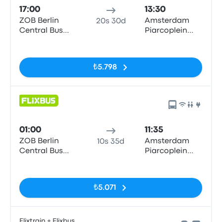
17:00
13:30
ZOB Berlin
Amsterdam
20s 30d
Central Bus
Piarcoplein
Station
P+R Sloterdijk
Etiketler yok
₺5.798
01:00
11:35
ZOB Berlin
Amsterdam
10s 35d
Central Bus
Piarcoplein
Station
P+R Sloterdijk
Etiketler yok
₺5.071
Flixtrain + Flixbus