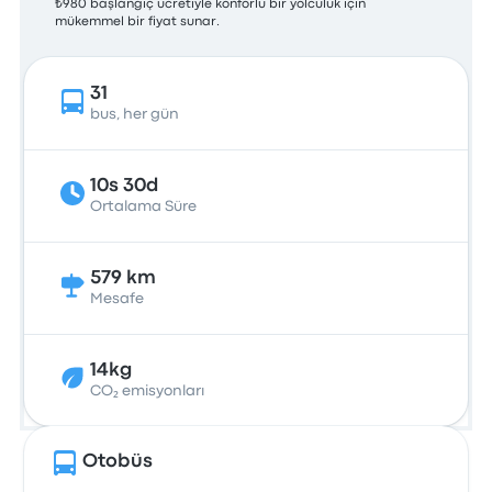
₺980 başlangıç ücretiyle konforlu bir yolculuk için
mükemmel bir fiyat sunar.
31
bus, her gün
10s 30d
Ortalama Süre
579 km
Mesafe
14kg
CO₂ emisyonları
Otobüs