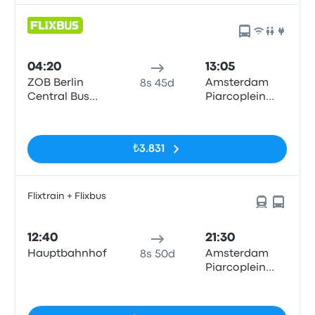
04:20
13:05
ZOB Berlin
Amsterdam
8s 45d
Central Bus
Piarcoplein
Station
P+R Sloterdijk
Etiketler yok
₺3.831
Flixtrain + Flixbus
12:40
21:30
Hauptbahnhof
Amsterdam
8s 50d
Piarcoplein
P+R Sloterdijk
Etiketler yok