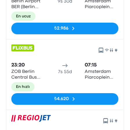
Berlin Airport
Amsterdam
9s 30d
BER (Berlin
Piarcoplein
Brandenburg),Terminal
P+R Sloterdijk
En ucuz
1/2,
₺2.986
23:20
07:15
ZOB Berlin
Amsterdam
7s 55d
Central Bus
Piarcoplein
Station
P+R Sloterdijk
En hızlı
₺4.620