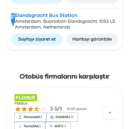
Elandsgracht Bus Station
F
Amsterdam, Busstation Elandsgracht, 1053 LS
Amsterdam, Netherlands
Sayfayı ziyaret et
Haritayı görüntüle
Otobüs firmalarını karşılaştır
FlixBus
3.5 üzerinden 5 yıldız
3.5/5
15.011 yorum
Personel
4.1
Dakiklik
4.0
Temizlik
4.1
WiFi
2.7