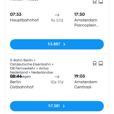
07:33
17:30
Hauptbahnhof
Amsterdam
9s 57d
Piarcoplein
P+R Sloterdijk
Etiketler yok
₺3.887
S-Bahn Berlin +
Ostdeutsche Eisenbahn +
DB Fernverkehr + Arriva
Nederland + Nederlandse
08:46
19:03
Spoorwegen
Berlin
Amsterdam
10s 17d
Ostbahnhof
Centraal
Etiketler yok
₺7.381