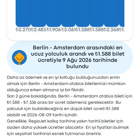
₺3.270
₺2.483
₺1.906
₺3.061
₺1.588
₺1.588
₺2.368
₺1.617
Berlin - Amsterdam arasındaki en
ucuz yolculuk arandı ve ₺1.588 bilet
ücretiyle 9 Ağu 2026 tarihinde
bulundu
Daha az ödemek ve en iyi koltuğu bulduğunuzdan emin
olmak için Berlin - Amsterdam otobüs biletlerinizi mümkün
olduğunca erken almanız iyi bir fikirdir.
Son 2 güne bakıldığında, Berlin - Amsterdam otobüs bileti için
₺1.588 - ₺7.336 arası bir ücret ödemeniz gerekecektir. Bu
yolculuk için bulabileceğiniz en düşük bilet ücreti ₺1.588
olabilir ve 2026-08-09 tarihi içindir.
Genellikle, RegioJet kalkış tarihine yakın tarihli biletler için
sizden daha yüksek ücretler alacaktır. En iyi fiyatları bulmak
için seyahat tarihinizi esnek tutmanızı öneririz.