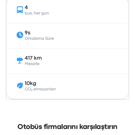
4
bus, her gün
9s
Ortalama Süre
417 km
Mesafe
10kg
CO₂ emisyonları
Otobüs firmalarını karşılaştırın