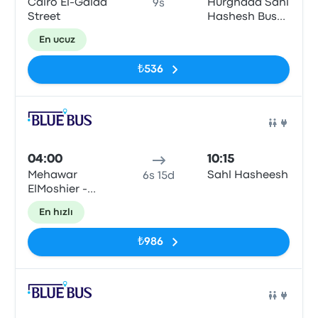
Cairo El-Galaa
Hurghada Sahl
9s
Street
Hashesh Bus
Station
En ucuz
₺536
Otob
04:00
10:15
Mehawar
Sahl Hasheesh
6s 15d
ElMoshier -
Giza\Cairo
En hızlı
₺986
Otob