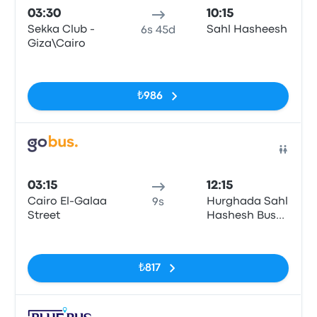
03:30
10:15
Sekka Club -
Sahl Hasheesh
6s 45d
Giza\Cairo
Etiketler yok
₺986
Otob
03:15
12:15
Cairo El-Galaa
Hurghada Sahl
9s
Street
Hashesh Bus
Station
Etiketler yok
₺817