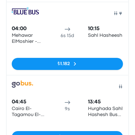
Otob
04:00
10:15
Mehawar
Sahl Hasheesh
6s 15d
ElMoshier -
Giza\Cairo
Etiketler yok
₺1.182
Otob
04:45
13:45
Cairo El-
Hurghada Sahl
9s
Tagamou El-
Hashesh Bus
Khames
Station
Etiketler yok