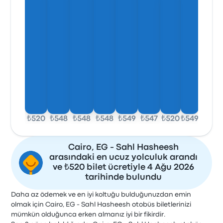
₺520
₺548
₺548
₺548
₺549
₺547
₺520
₺549
Cairo, EG - Sahl Hasheesh
arasındaki en ucuz yolculuk arandı
ve ₺520 bilet ücretiyle 4 Ağu 2026
tarihinde bulundu
Daha az ödemek ve en iyi koltuğu bulduğunuzdan emin
olmak için Cairo, EG - Sahl Hasheesh otobüs biletlerinizi
mümkün olduğunca erken almanız iyi bir fikirdir.