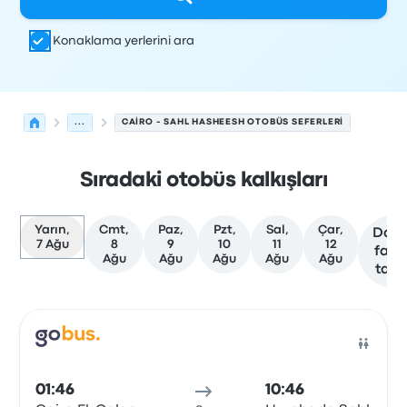
Konaklama yerlerini ara
...
CAIRO - SAHL HASHEESH OTOBÜS SEFERLERI
Sıradaki otobüs kalkışları
Yarın,
Cmt,
Paz,
Pzt,
Sal,
Çar,
Dah
7 Ağu
8
9
10
11
12
fazl
Ağu
Ağu
Ağu
Ağu
Ağu
tari
Cairo'den Sahl Hasheesh'ye olan sonraki kalkışlar 7 Ağu
Tarafından işletilir
Araç türü
Kalkış saati
Nereden
Seyaha
Otob
01:46
10:46