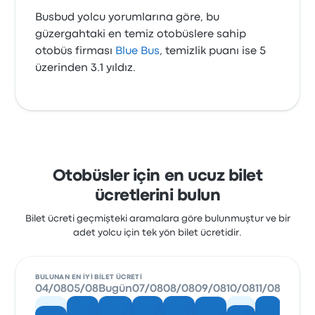
Busbud yolcu yorumlarına göre, bu
güzergahtaki en temiz otobüslere sahip
otobüs firması
Blue Bus
, temizlik puanı ise 5
üzerinden 3.1 yıldız.
Otobüsler için en ucuz bilet
ücretlerini bulun
Bilet ücreti geçmişteki aramalara göre bulunmuştur ve bir
adet yolcu için tek yön bilet ücretidir.
BULUNAN EN IYI BILET ÜCRETI
04/08
05/08
Bugün
07/08
08/08
09/08
10/08
11/08