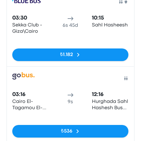
Otob
03:30
10:15
Sekka Club -
Sahl Hasheesh
6s 45d
Giza\Cairo
Etiketler yok
₺1.182
Otob
03:16
12:16
Cairo El-
Hurghada Sahl
9s
Tagamou El-
Hashesh Bus
Khames
Station
Etiketler yok
₺536