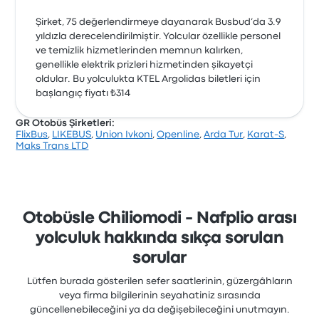
Şirket, 75 değerlendirmeye dayanarak Busbud’da 3.9
yıldızla derecelendirilmiştir. Yolcular özellikle personel
ve temizlik hizmetlerinden memnun kalırken,
genellikle elektrik prizleri hizmetinden şikayetçi
oldular. Bu yolculukta KTEL Argolidas biletleri için
başlangıç fiyatı ₺314
GR Otobüs Şirketleri:
FlixBus
,
LIKEBUS
,
Union Ivkoni
,
Openline
,
Arda Tur
,
Karat-S
,
Maks Trans LTD
Otobüsle Chiliomodi - Nafplio arası
yolculuk hakkında sıkça sorulan
sorular
Lütfen burada gösterilen sefer saatlerinin, güzergâhların
veya firma bilgilerinin seyahatiniz sırasında
güncellenebileceğini ya da değişebileceğini unutmayın.