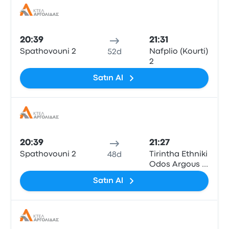
Otob
20:39
21:31
Spathovouni 2
Nafplio (Kourti)
52d
2
Satın Al
Otob
20:39
21:27
Spathovouni 2
Tirintha Ethniki
48d
Odos Argous -
Nafpliou
Satın Al
Otob