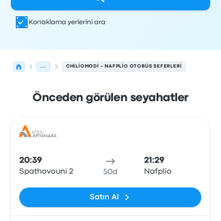
Konaklama yerlerini ara
...
CHILIOMODI - NAFPLIO OTOBÜS SEFERLERI
Önceden görülen seyahatler
Chiliomodi'den Nafplio'ye olan sonraki kalkışlar 8 Ağust
Tarafından işletilir
Araç türü
Kalkış saati
Nereden
Seyaha
Otob
20:39
21:29
Spathovouni 2
Nafplio
50d
Satın Al