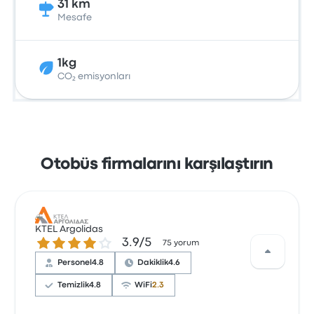
31 km
Mesafe
1kg
CO₂ emisyonları
Otobüs firmalarını karşılaştırın
KTEL Argolidas
3.9 üzerinden 5 yıldız
3.9/5
75 yorum
Personel
4.8
Dakiklik
4.6
Temizlik
4.8
WiFi
2.3