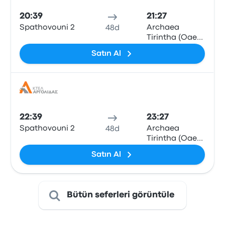
20:39
21:27
Spathovouni 2
Archaea
48d
Tirintha (Oaed)
2
Satın Al
Otob
22:39
23:27
Spathovouni 2
Archaea
48d
Tirintha (Oaed)
2
Satın Al
Bütün seferleri görüntüle