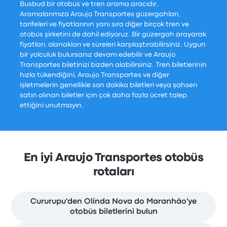
Busbud bir otobüs ve tren arama aracıdır.
Aramalarımıza Araujo Transportes güzergahları,
tarifeleri ve fiyatlarının yanı sıra diğer birçok tren ve
otobüs şirketini de dahil ediyoruz. Bir güzergah arayarak
fiyatları, olanakları ve süreleri karşılaştırabilirsiniz. Uygun
bir yolculuk bulursanız devam edebilir ve Araujo
Transportes biletinizi bizden alabilirsiniz. Tren biletlerinin
hızla tükendiğini, Araujo Transportes ve diğer
işletmelerin genellikle son dakika biletleri veya şahsen
satın alınan biletler için çok daha fazla ücret talep
ettiğini unutmayın.
En iyi Araujo Transportes otobüs
rotaları
Cururupu'den Olinda Nova do Maranhão'ye
otobüs biletlerini bulun