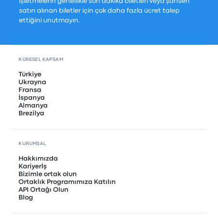
işletmelerin genellikle son dakika biletleri veya şahsen
satın alınan biletler için çok daha fazla ücret talep
ettiğini unutmayın.
KÜRESEL KAPSAM
Türkiye
Ukrayna
Fransa
İspanya
Almanya
Brezilya
KURUMSAL
Hakkımızda
Kariyerİş
Bizimle ortak olun
Ortaklık Programımıza Katılın
API Ortağı Olun
Blog