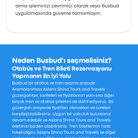
alma işleminizi çevrimiçi olarak veya Busbud
uygulamasında güvenle tamamlayın.
Neden Busbud'ı seçmelisiniz?
Otobüs ve Tren Bileti Rezervasyonu
Yapmanın En İyi Yolu
Busbud bir otobüs ve tren arama aracıdır.
Aramalarımıza Asians Shina Tours and Travels
güzergahları, tarifeleri ve fiyatlarının yanı sıra diğer
birçok tren ve otobüs şirketini de dahil ediyoruz. Bir
güzergah arayarak fiyatları, olanakları ve süreleri
karşılaştırabilirsiniz. Uygun bir yolculuk bulursanız
devam edebilir ve Asians Shina Tours and Travels
biletinizi bizden alabilirsiniz. Tren biletlerinin hızla
tükendiğini, Asians Shina Tours and Travels ve diğer