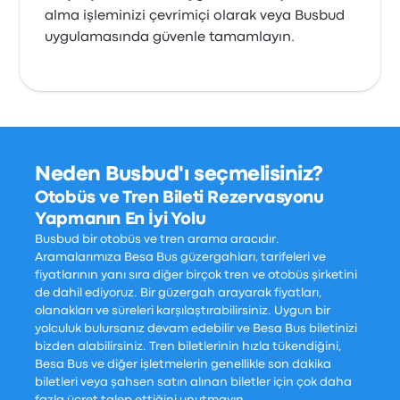
alma işleminizi çevrimiçi olarak veya Busbud
uygulamasında güvenle tamamlayın.
Neden Busbud'ı seçmelisiniz?
Otobüs ve Tren Bileti Rezervasyonu
Yapmanın En İyi Yolu
Busbud bir otobüs ve tren arama aracıdır.
Aramalarımıza Besa Bus güzergahları, tarifeleri ve
fiyatlarının yanı sıra diğer birçok tren ve otobüs şirketini
de dahil ediyoruz. Bir güzergah arayarak fiyatları,
olanakları ve süreleri karşılaştırabilirsiniz. Uygun bir
yolculuk bulursanız devam edebilir ve Besa Bus biletinizi
bizden alabilirsiniz. Tren biletlerinin hızla tükendiğini,
Besa Bus ve diğer işletmelerin genellikle son dakika
biletleri veya şahsen satın alınan biletler için çok daha