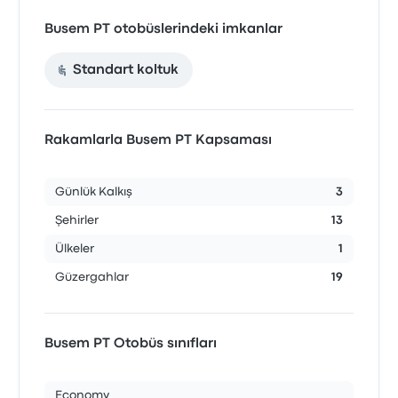
Busem PT otobüslerindeki imkanlar
Standart koltuk
Rakamlarla Busem PT Kapsaması
Günlük Kalkış
3
Şehirler
13
Ülkeler
1
Güzergahlar
19
Busem PT Otobüs sınıfları
Economy