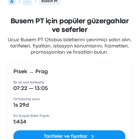
...
BUSEM PT
Busem PT için popüler güzergahlar
ve seferler
Ucuz Busem PT Otobüs biletlerini çevrimiçi satın alın,
tarifeleri, fiyatları, istasyon konumlarını, hizmetleri,
promosyonları ve fırsatları bulun.
Písek → Prag
İlk ve son kalkışlar
07:22 — 13:05
Ortalama süre
1s 29d
En Düşük Bilet Fiyatı
₺434
Tarifeler ve fiyatlar