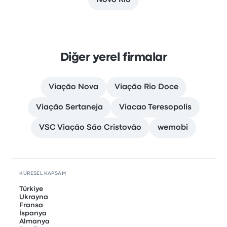
Novo Rio
Diğer yerel firmalar
Viação Nova
Viação Rio Doce
Viação Sertaneja
Viacao Teresopolis
VSC Viação São Cristovão
wemobi
KÜRESEL KAPSAM
Türkiye
Ukrayna
Fransa
İspanya
Almanya