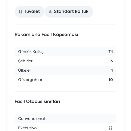
Tuvalet
Standart koltuk
Rakamlarla Facil Kapsaması
Günlük Kalkış
74
Şehirler
6
Ülkeler
1
Güzergahlar
10
Facil Otobüs sınıfları
Convencional
Executivo