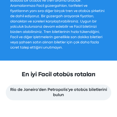
Busbud bir otobüs ve tren arama aracıdır.
Aramalarımıza Facil güzergahları, tarifeleri ve
fiyatlarının yanı sıra diğer birçok tren ve otobüs şirketini
de dahil ediyoruz. Bir güzergah arayarak fiyatları,
olanakları ve süreleri karşılaştırabilirsiniz. Uygun bir
yolculuk bulursanız devam edebilir ve Facil biletinizi
bizden alabilirsiniz. Tren biletlerinin hızla tükendiğini,
Facil ve diğer işletmelerin genellikle son dakika biletleri
veya şahsen satın alınan biletler için çok daha fazla
ücret talep ettiğini unutmayın.
En iyi Facil otobüs rotaları
Rio de Janeiro'den Petropolis'ye otobüs biletlerini
bulun