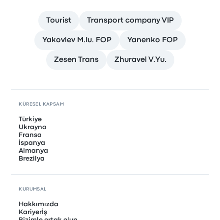
Tourist
Transport company VIP
Yakovlev M.Iu. FOP
Yanenko FOP
Zesen Trans
Zhuravel V.Yu.
KÜRESEL KAPSAM
Türkiye
Ukrayna
Fransa
İspanya
Almanya
Brezilya
KURUMSAL
Hakkımızda
Kariyerİş