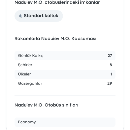
Naduiev M.O. otobüslerindeki imkanlar
Standart koltuk
Rakamlarla Naduiev M.O. Kapsaması
Günlük Kalkış
27
Şehirler
8
Ülkeler
1
Güzergahlar
29
Naduiev M.O. Otobüs sınıfları
Economy