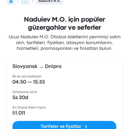
...
NADUIEV M.O.
Naduiev M.O. için popüler
güzergahlar ve seferler
Ucuz Naduiev M.O. Otobüs biletlerini çevrimiçi satın
alın, tarifeleri, fiyatları, istasyon konumlarını,
hizmetleri, promosyonları ve fırsatları bulun.
Slovyansk → Dnipro
İlk ve son kalkışlar
04:50 — 15:35
Ortalama süre
5s 20d
En Düşük Bilet Fiyatı
₺1.011
Tarifeler ve fiyatlar