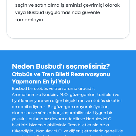
seçin ve satın alma işleminizi çevrimiçi olarak
veya Busbud uygulamasında güvenle
tamamlayın.
Neden Busbud'ı seçmelisiniz?
Otobüs ve Tren Bileti Rezervasyonu
Yapmanın En İyi Yolu
Busbud bir otobüs ve tren arama aracıdır.
Aramalarımıza Naduiev M.O. güzergahları, tarifeleri ve
fiyatlarının yanı sıra diğer birçok tren ve otobüs şirketini
de dahil ediyoruz. Bir güzergah arayarak fiyatları,
olanakları ve süreleri karşılaştırabilirsiniz. Uygun bir
yolculuk bulursanız devam edebilir ve Naduiev M.O.
biletinizi bizden alabilirsiniz. Tren biletlerinin hızla
tükendiğini, Naduiev M.O. ve diğer işletmelerin genellikle