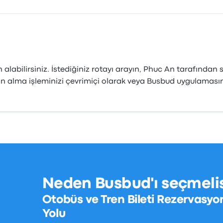
labilirsiniz. İstediğiniz rotayı arayın, Phuc An tarafından s
satın alma işleminizi çevrimiçi olarak veya Busbud uygulama
Neden Busbud'ı seçmelis
Otobüs ve Tren Bileti Rezervasyo
Yolu