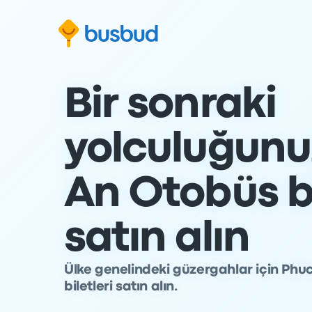
Arama formuna geç
Alt bilgiye geç
İçeriğe geç
Bir sonraki
yolculuğunu
An Otobüs bi
satın alın
Ülke genelindeki güzergahlar için Phuc
biletleri satın alın.