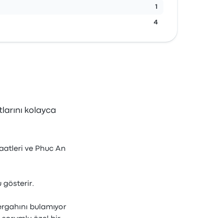
1
4
tlarını kolayca
saatleri ve Phuc An
 gösterir.
rgahını bulamıyor