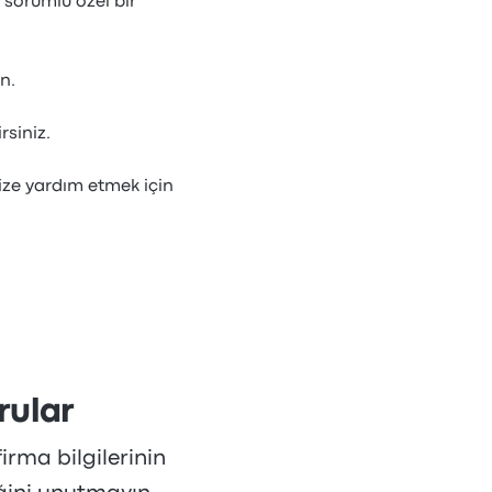
 sorumlu özel bir
n.
rsiniz.
ize yardım etmek için
rular
irma bilgilerinin