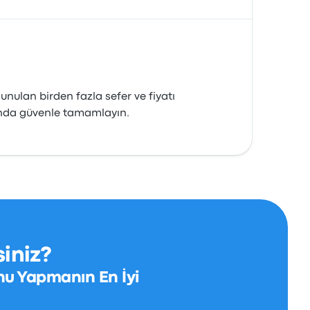
unulan birden fazla sefer ve fiyatı
sında güvenle tamamlayın.
iniz?
nu Yapmanın En İyi