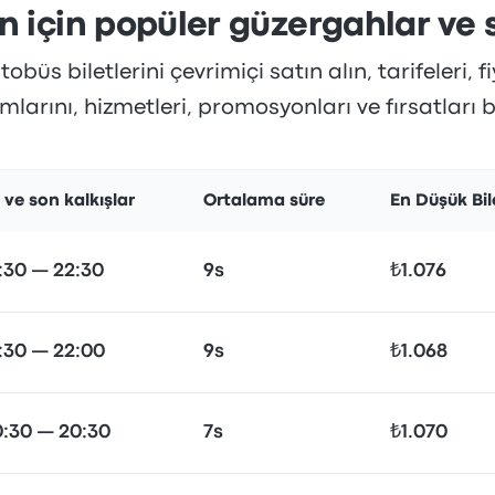
n için popüler güzergahlar ve s
büs biletlerini çevrimiçi satın alın, tarifeleri, fi
larını, hizmetleri, promosyonları ve fırsatları 
k ve son kalkışlar
Ortalama süre
En Düşük Bil
:30 — 22:30
9s
₺1.076
:30 — 22:00
9s
₺1.068
0:30 — 20:30
7s
₺1.070