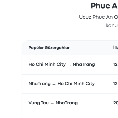
Phuc A
Ucuz Phuc An Oto
konum
Popüler Güzergahlar
İl
Ho Chi Minh City → NhaTrang
12
NhaTrang → Ho Chi Minh City
12
Vung Tau → NhaTrang
2