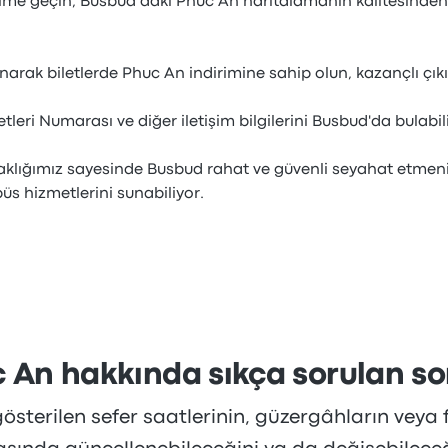
şime geçin; Busbud’daki Phuc An haritalamanın kalitesinden
rak biletlerde Phuc An indirimine sahip olun, kazançlı çıkı
eri Numarası ve diğer iletişim bilgilerini Busbud'da bulabili
rtaklığımız sayesinde Busbud rahat ve güvenli seyahat etmen
üs hizmetlerini sunabiliyor.
 An hakkında sıkça sorulan so
sterilen sefer saatlerinin, güzergâhların veya f