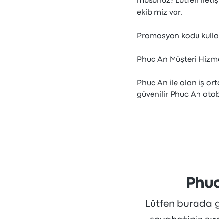
musunuz? Lütfen ileti
ekibimiz var.
Promosyon kodu kullana
Phuc An Müşteri Hizmetl
Phuc An ile olan iş o
güvenilir Phuc An otob
Phuc
Lütfen burada gö